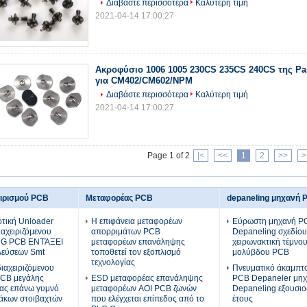
Διαβάστε περισσότερα
Καλύτερη τιμή
2021-04-14 17:00:27
Ακροφύσιο 1006 1005 230CS 235CS 240CS της P
για CM402/CM602/NPM
Διαβάστε περισσότερα
Καλύτερη τιμή
2021-04-14 17:00:27
Page 1 of 2
|<
<<
1
2
>>
>
ειρισμού PCB
Μεταφορέας PCB
depaneling μηχανή 
τική Unloader
Η επιφάνεια μεταφορέων
Εύρωστη μηχανή P
ιαχειριζόμενου
απορριμάτων PCB
Depaneling σχεδίου
NG PCB ΕΝΤΆΞΕΙ
μεταφορέων επανάληψης
χειρωνακτική τέμνο
λεύσεων Smt
τοποθετεί τον εξοπλισμό
μολύβδου PCB
τεχνολογίας
αχειριζόμενου
Πνευματικό άκαμπτο
PCB μεγάλης
ESD μεταφορέας επανάληψης
PCB Depaneler μη
τας επάνω γυμνό
μεταφορέων AOI PCB ζωνών
Depaneling εξουσι
άκων στοιβαχτών
που ελέγχεται επίπεδος από το
έτους