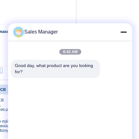
anasonic SMT
Sales Manager
Επικοινωνία
8:42 AM
Good day, what product are you looking 
|
for?
PCB
Μας ελάτε σε επαφή με
CB
Μας ελάτε σε επαφή με
,
Ζητήστε ένα
υσα μηχανή
απόσπασμα
E-Mail
 σχέδιο
χανών PCB
Χάρτης ιστοτόπου
οδότηση 1
Mobile Site