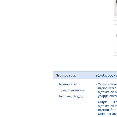
Περίπου εμείς
εξοπλισμός χ
Περίπου εμείς
Υψηλή αποδο
περιοδικών δ
Γύρος εργοστασίων
εξοπλισμού 
γραμμή συνε
Ποιοτικός έλεγχος
Ώθηση PCB δι
εξοπλισμού 
περιεκτικότη
Unloader πιν