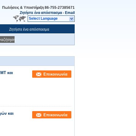
Πωλήσεις & Υποστήριξη
86-755-27385671
Ζητήστε ένα απόσπασμα
-
Email
Select Language
Ζητήστε ένα απόσπασμα
ναζήτηση
MT και
Επικοινωνία
γών και
Επικοινωνία