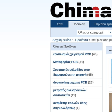
Σπίτι
Προϊόντα
Περίπου εμεί
Αρχική Σελίδα
Προϊόντα
smt pick and p
Όλα τα Προϊόντα
sm
εξοπλισμός χειρισμού PCB
(46)
Μεταφορέας PCB
(31)
Συστατικός μόλυβδος που
διαμορφώνει τη μηχανή
(45)
depaneling μηχανή PCB
(26)
μετρητής ηλεκτρονικών
συστατικών
(11)
αναμίκτης κολλών ύλης
συγκολλήσεως
(1)