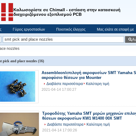
Καλωσορίστε σε Chimall - εστίαση στην κατασκευή
διαχειριζόμενου εξοπλισμού PCB
ς
Γύρος εργοστασίων
Ποιοτικός έλεγχος
Μας ελάτε σε επαφή με
Α
lace nozzles
t pick and place nozzles
(16)
Assembleon/επιλογή ακροφυσίων SMT Yamaha S
ακροφύσιο θέσεων για Mounter
Διαβάστε περισσότερα
Καλύτερη τιμή
2021-04-14 17:00:27
Τροφοδότης Yamaha SMT μερών μηχανών επιλο
θέσεων ακροφυσίων KW1 M1400 00X SMT
Διαβάστε περισσότερα
Καλύτερη τιμή
2021-04-14 17:00:26