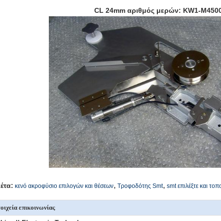
CL 24mm αριθμός μερών: KW1-M4500
,
,
κέτα:
κενό ακροφύσιο επιλογών και θέσεων
Τροφοδότης Smt
smt επιλέξτε και το
οιχεία επικοινωνίας