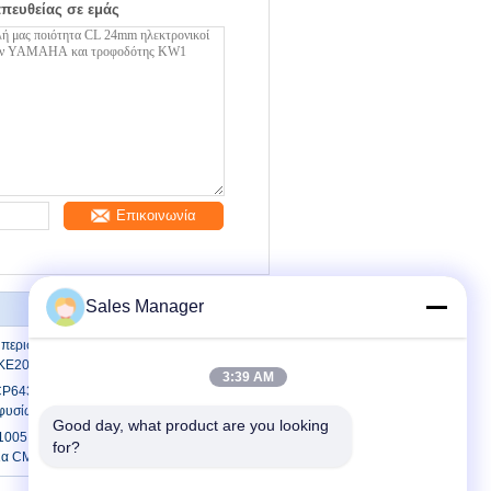
απευθείας σε εμάς
Επικοινωνία
Sales Manager
περιστρέφεται το ακροφύσιο KE2000
KE2030 ακροφυσίων JUKI SMT
3:39 AM
CP643ME3 CP65 CP7 XP141 XP142
υσίων SMT του Φούτζι Nxt
Good day, what product are you looking 
 1005 230CS 235CS 240CS της
for?
για CM402/CM602/NPM