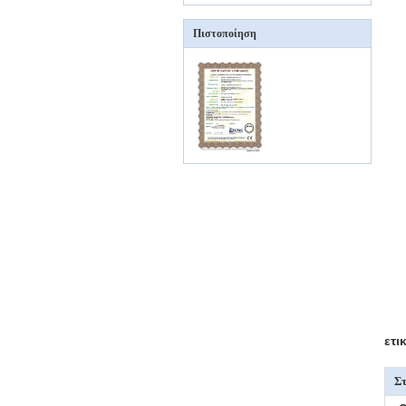
Πιστοποίηση
ετι
Στ