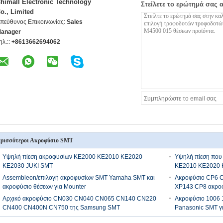
himall Electronic Technology
Στείλετε το ερώτημά σας 
o., Limited
πεύθυνος Επικοινωνίας:
Sales
anager
ηλ.::
+8613662694062
ρισσότεροι Ακροφύσιο SMT
Υψηλή πίεση ακροφυσίων KE2000 KE2010 KE2020
Υψηλή πίεση που 
KE2030 JUKI SMT
KE2010 KE2020 
Assembleon/επιλογή ακροφυσίων SMT Yamaha SMT και
Ακροφύσιο CP6 
ακροφύσιο θέσεων για Mounter
XP143 CP8 ακροφ
Αρχικό ακροφύσιο CN030 CN040 CN065 CN140 CN220
Ακροφύσιο 1006
CN400 CN400N CN750 της Samsung SMT
Panasonic SMT 