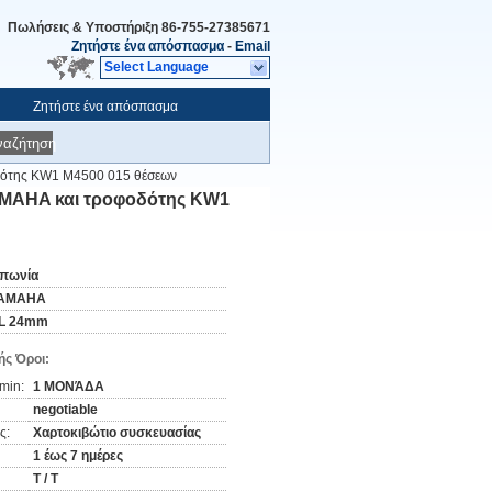
Πωλήσεις & Υποστήριξη
86-755-27385671
Ζητήστε ένα απόσπασμα
-
Email
Select Language
Ζητήστε ένα απόσπασμα
ναζήτηση
δότης KW1 M4500 015 θέσεων
AMAHA και τροφοδότης KW1
απωνία
AMAHA
L 24mm
ς Όροι:
min:
1 ΜΟΝΆΔΑ
negotiable
ς:
Χαρτοκιβώτιο συσκευασίας
1 έως 7 ημέρες
T / T