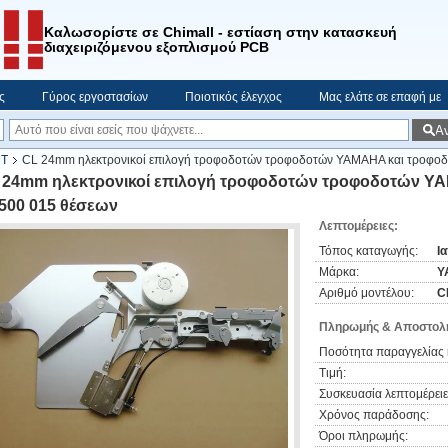
Καλωσορίστε σε Chimall - εστίαση στην κατασκευή
διαχειριζόμενου εξοπλισμού PCB
ς
Γύρος εργοστασίων
Ποιοτικός έλεγχος
Μας ελάτε σε επαφή με
Α
MT
CL 24mm ηλεκτρονικοί επιλογή τροφοδοτών τροφοδοτών YAMAHA και τροφο
 24mm ηλεκτρονικοί επιλογή τροφοδοτών τροφοδοτών Y
500 015 θέσεων
Λεπτομέρειες:
Τόπος καταγωγής:
Ι
Μάρκα:
Y
Αριθμό μοντέλου:
C
Πληρωμής & Αποστολή
Ποσότητα παραγγελίας 
Τιμή:
Συσκευασία λεπτομέρειε
Χρόνος παράδοσης:
Όροι πληρωμής: