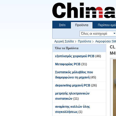
Σπίτι
Προϊόντα
Περίπου εμεί
Αρχική Σελίδα
Προϊόντα
Ακροφύσιο S
CL
Όλα τα Προϊόντα
M4
εξοπλισμός χειρισμού PCB
(46)
Μεταφορέας PCB
(31)
Συστατικός μόλυβδος που
διαμορφώνει τη μηχανή
(45)
depaneling μηχανή PCB
(26)
μετρητής ηλεκτρονικών
συστατικών
(11)
αναμίκτης κολλών ύλης
συγκολλήσεως
(1)