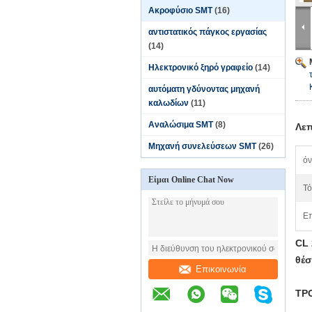
Ακροφύσιο SMT
(16)
αντιστατικός πάγκος εργασίας
(14)
Ηλεκτρονικό ξηρό γραφείο
(14)
αυτόματη γδύνοντας μηχανή
καλωδίων
(11)
Αναλώσιμα SMT
(8)
Λεπ
Μηχανή συνελεύσεων SMT
(26)
όν
Είμαι Online Chat Now
Τό
Επ
CL 
θέ
Επικοινωνία
ΤΡ