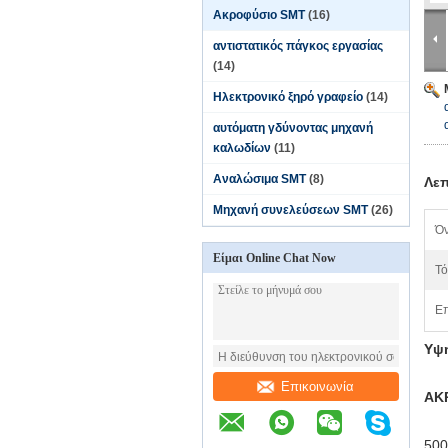
Ακροφύσιο SMT
(16)
αντιστατικός πάγκος εργασίας
(14)
Ηλεκτρονικό ξηρό γραφείο
(14)
αυτόματη γδύνοντας μηχανή
καλωδίων
(11)
Αναλώσιμα SMT
(8)
Λεπ
Μηχανή συνελεύσεων SMT
(26)
Όν
Είμαι Online Chat Now
Τό
Επ
Υψη
Επικοινωνία
ΑΚ
500