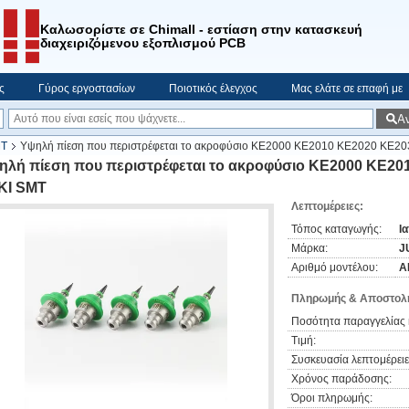
Καλωσορίστε σε Chimall - εστίαση στην κατασκευή
διαχειριζόμενου εξοπλισμού PCB
ς
Γύρος εργοστασίων
Ποιοτικός έλεγχος
Μας ελάτε σε επαφή με
Α
MT
Υψηλή πίεση που περιστρέφεται το ακροφύσιο KE2000 KE2010 KE2020 KE2
ηλή πίεση που περιστρέφεται το ακροφύσιο KE2000 KE2
KI SMT
Λεπτομέρειες:
Τόπος καταγωγής:
Ι
Μάρκα:
J
Αριθμό μοντέλου:
Α
Πληρωμής & Αποστολή
Ποσότητα παραγγελίας 
Τιμή:
Συσκευασία λεπτομέρειε
Χρόνος παράδοσης:
Όροι πληρωμής: