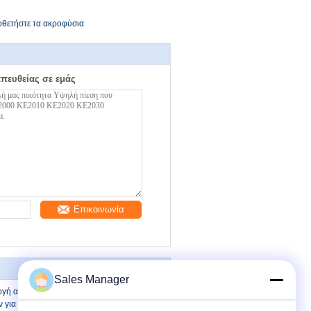
ποθετήστε τα ακροφύσια
απευθείας σε εμάς
Επικοινωνία
Sales Manager
ογή ακροφυσίων SMT Yamaha SMT και
 για Mounter