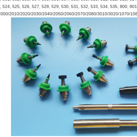
, 524, 525, 526, 527, 528, 529, 530, 531, 532, 533, 534, 535, 800, 80
000/2010/2020/2030/2040/2050/2060/2070/2080/3010/3020/1070/10