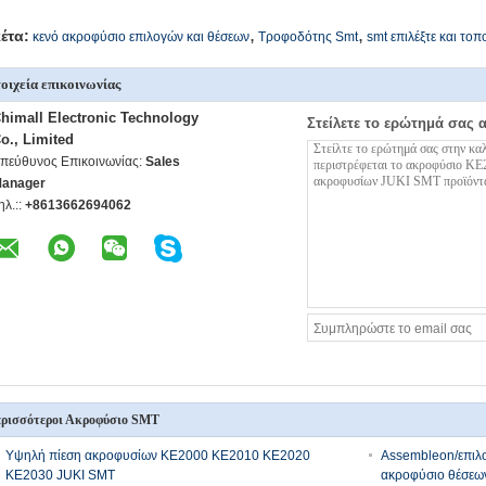
,
,
κέτα:
κενό ακροφύσιο επιλογών και θέσεων
Τροφοδότης Smt
smt επιλέξτε και το
οιχεία επικοινωνίας
himall Electronic Technology
Στείλετε το ερώτημά σας 
o., Limited
πεύθυνος Επικοινωνίας:
Sales
anager
ηλ.::
+8613662694062
ρισσότεροι Ακροφύσιο SMT
Υψηλή πίεση ακροφυσίων KE2000 KE2010 KE2020
Assembleon/επιλ
KE2030 JUKI SMT
ακροφύσιο θέσεων