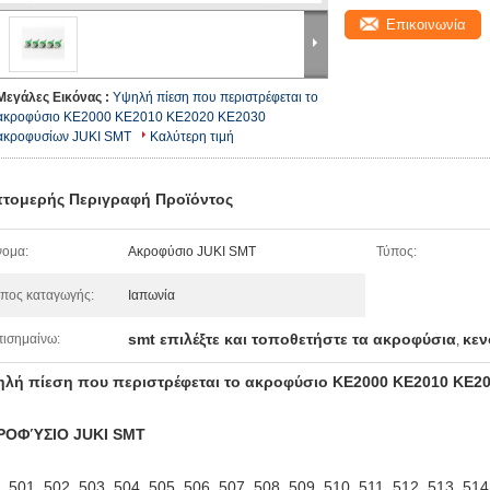
Επικοινωνία
Μεγάλες Εικόνας :
Υψηλή πίεση που περιστρέφεται το
ακροφύσιο KE2000 KE2010 KE2020 KE2030
ακροφυσίων JUKI SMT
Καλύτερη τιμή
τομερής Περιγραφή Προϊόντος
ομα:
Ακροφύσιο JUKI SMT
Τύπος:
πος καταγωγής:
Ιαπωνία
smt επιλέξτε και τοποθετήστε τα ακροφύσια
κεν
ισημαίνω:
,
λή πίεση που περιστρέφεται το ακροφύσιο KE2000 KE2010 KE2
ΡΟΦΎΣΙΟ JUKI SMT
, 501, 502, 503, 504, 505, 506, 507, 508, 509, 510, 511, 512, 513, 514