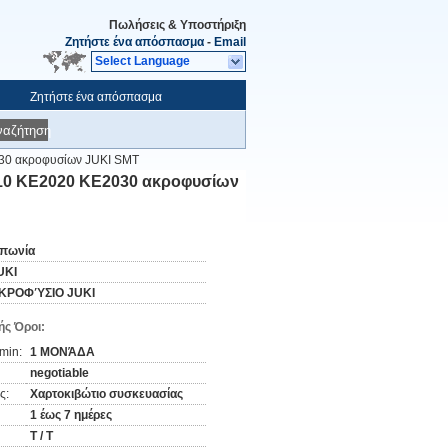
Πωλήσεις & Υποστήριξη
Ζητήστε ένα απόσπασμα
-
Email
Select Language
Ζητήστε ένα απόσπασμα
ναζήτηση
030 ακροφυσίων JUKI SMT
010 KE2020 KE2030 ακροφυσίων
απωνία
UKI
ΚΡΟΦΎΣΙΟ JUKI
ς Όροι:
min:
1 ΜΟΝΆΔΑ
negotiable
ς:
Χαρτοκιβώτιο συσκευασίας
1 έως 7 ημέρες
T / T