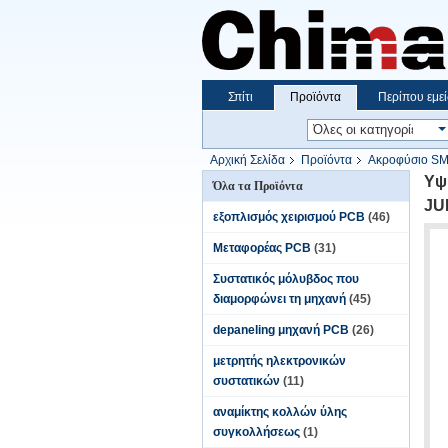
Σπίτι
Προϊόντα
Περίπου εμεί
Αρχική Σελίδα
Προϊόντα
Ακροφύσιο S
Υψ
Όλα τα Προϊόντα
JU
εξοπλισμός χειρισμού PCB
(46)
Μεταφορέας PCB
(31)
Συστατικός μόλυβδος που
διαμορφώνει τη μηχανή
(45)
depaneling μηχανή PCB
(26)
μετρητής ηλεκτρονικών
συστατικών
(11)
αναμίκτης κολλών ύλης
συγκολλήσεως
(1)