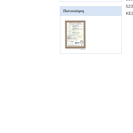
523
Πιστοποίηση
KE2