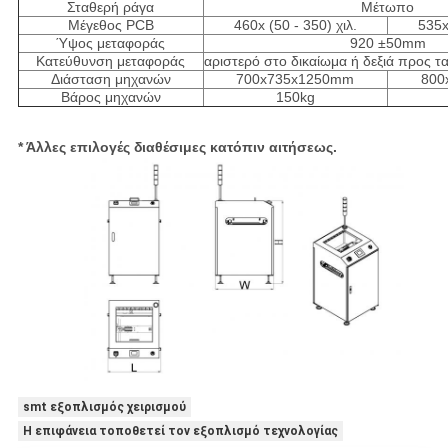
Σταθερή ράγα
Μέτωπο
Μέγεθος PCB
460x (50 - 350) χιλ.
535x
Ύψος μεταφοράς
920 ±50mm
Κατεύθυνση μεταφοράς
αριστερό στο δικαίωμα ή δεξιά προς τα
Διάσταση μηχανών
700x735x1250mm
800
Βάρος μηχανών
150kg
* Άλλες επιλογές διαθέσιμες κατόπιν αιτήσεως.
smt εξοπλισμός χειρισμού
Η επιφάνεια τοποθετεί τον εξοπλισμό τεχνολογίας