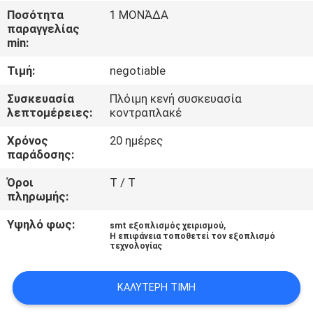
ΈΛΕΓΧΟΣ
Ποσότητα
1 ΜΟΝΆΔΑ
παραγγελίας
min:
ΜΑΣ
Τιμή:
negotiable
ΕΛΆΤΕ
ΣΕ
Συσκευασία
Πλόιμη κενή συσκευασία
λεπτομέρειες:
κοντραπλακέ
ΕΠΑΦΉ
Χρόνος
20 ημέρες
ΜΕ
παράδοσης:
Όροι
T / T
ΖΗΤΉΣΤΕ
πληρωμής:
ΈΝΑ
Υψηλό φως:
,
smt εξοπλισμός χειρισμού
ΑΠΌΣΠΑΣΜΑ
Η επιφάνεια τοποθετεί τον εξοπλισμό
τεχνολογίας
SITEMAP
ΚΑΛΎΤΕΡΗ ΤΙΜΉ