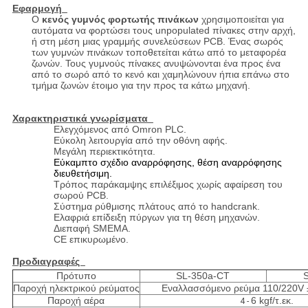
Εφαρμογή
Ο
κενός γυμνός φορτωτής πινάκων
χρησιμοποιείται για
αυτόματα να φορτώσει τους unpopulated πίνακες στην αρχή,
ή στη μέση μιας γραμμής συνελεύσεων PCB. Ένας σωρός
των γυμνών πινάκων τοποθετείται κάτω από το μεταφορέα
ζωνών. Τους γυμνούς πίνακες ανυψώνονται ένα προς ένα
από το σωρό από το κενό και χαμηλώνουν ήπια επάνω στο
τμήμα ζωνών έτοιμο για την προς τα κάτω μηχανή.
Χαρακτηριστικά γνωρίσματα
Ελεγχόμενος από Omron PLC.
Εύκολη λειτουργία από την οθόνη αφής.
Μεγάλη περιεκτικότητα.
Εύκαμπτο σχέδιο αναρρόφησης, θέση αναρρόφησης
διευθετήσιμη.
Τρόπος παράκαμψης επιλέξιμος χωρίς αφαίρεση του
σωρού PCB.
Σύστημα ρύθμισης πλάτους από το handcrank.
Ελαφριά επίδειξη πύργων για τη θέση μηχανών.
Διεπαφή SMEMA.
CE επικυρωμένο.
Προδιαγραφές
Πρότυπο
SL-350a-CT
Παροχή ηλεκτρικού ρεύματος
Εναλλασσόμενο ρεύμα 110/220V 
Παροχή αέρα
6 kgf/τ.εκ.
4 -