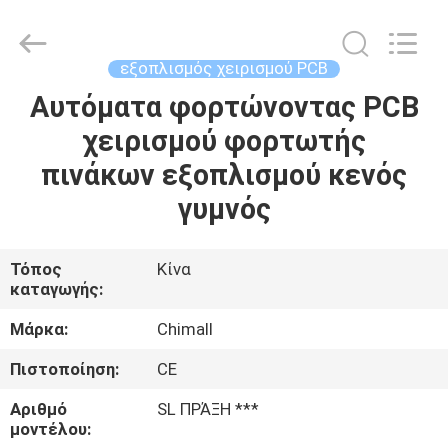
Chimall
Electronic
Technology
Co.,
Limited.
εξοπλισμός χειρισμού PCB
All
Rights
Reserved.
Αυτόματα φορτώνοντας PCB
ΣΠΊΤΙ
χειρισμού φορτωτής
ΠΡΟΪΌΝΤΑ
πινάκων εξοπλισμού κενός
γυμνός
ΠΕΡΊΠΟΥ
ΕΜΕΊΣ
Τόπος
Κίνα
καταγωγής:
ΓΎΡΟΣ
Μάρκα:
Chimall
ΕΡΓΟΣΤΑΣΊΩΝ
Πιστοποίηση:
CE
Αριθμό
SL ΠΡΆΞΗ ***
ΠΟΙΟΤΙΚΌΣ
μοντέλου: