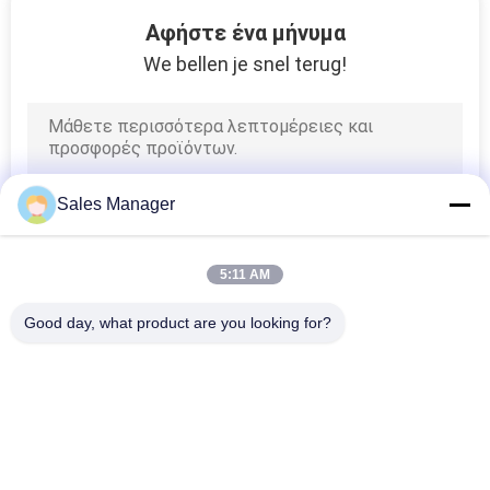
8
Αφήστε ένα μήνυμα
We bellen je snel terug!
Αναλώσιμα SMT
Sales Manager
26
5:11 AM
Μηχανή
Good day, what product are you looking for?
συνελεύσεων SMT
Λαϊκή κατηγορία
Όλα
Εξοπλισμός 
Μεταφορέας PCB
Χειρισμού PCB