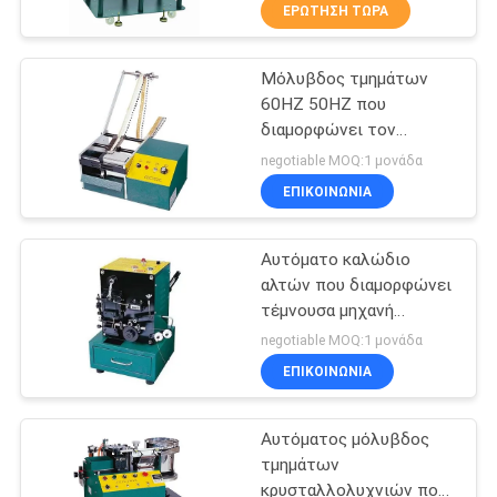
ΈΛΕΓΧΟΣ
ΕΡΏΤΗΣΗ ΤΏΡΑ
Μόλυβδος τμημάτων
ΜΑΣ
47
60HZ 50HZ που
ΕΛΆΤΕ
διαμορφώνει τον
Συστατικός
ΣΕ
αυτόματο τύπο υλικών
negotiable MOQ:1 μονάδα
μόλυβδος που
χάλυβα μηχανών
ΕΠΑΦΉ
ΕΠΙΚΟΙΝΩΝΊΑ
διαμορφώνει τη
ΜΕ
Αυτόματο καλώδιο
μηχανή
αλτών που διαμορφώνει
ΖΗΤΉΣΤΕ
τέμνουσα μηχανή
28
μολύβδου μηχανών τη
ΈΝΑ
negotiable MOQ:1 μονάδα
διευθετήσιμη
depaneling μηχανή
ΕΠΙΚΟΙΝΩΝΊΑ
ΑΠΌΣΠΑΣΜΑ
PCB
Αυτόματος μόλυβδος
SITEMAP
τμημάτων
κρυσταλλολυχνιών που