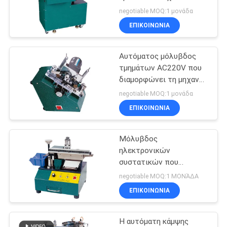
διαμορφώνει την
PRIVACY
negotiable MOQ:1 μονάδα
τέμνουσα μηχανή
ΕΠΙΚΟΙΝΩΝΊΑ
POLICY
μολύβδου PCB μηχανών
11
μετρητής
Αυτόματος μόλυβδος
τμημάτων AC220V που
ηλεκτρονικών
διαμορφώνει τη μηχανή
για το ηλεκτρονικό
συστατικών
negotiable MOQ:1 μονάδα
ολοκληρωμένο κύκλωμα
ΕΠΙΚΟΙΝΩΝΊΑ
Μόλυβδος
1
ηλεκτρονικών
αναμίκτης κολλών
συστατικών που
διαμορφώνει τον ημι
negotiable MOQ:1 ΜΟΝΆΔΑ
ύλης
αυτόματο τύπο μηχανών
ΕΠΙΚΟΙΝΩΝΊΑ
60HZ/50HZ
συγκολλήσεως
Η αυτόματη κάμψης