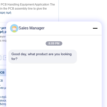
r PCB Handling Equipment Application The
in the PCB assembly line to give the
ερη τιμή
ν μεταφορέων
Sales Manager
Επικοινωνία
ερή ράγα
or With Front Fixed Rail Application The
 required in a production line, by manual
8:09 PM
Good day, what product are you looking 
>|
for?
PCB
Μας ελάτε σε επαφή με
CB
Μας ελάτε σε επαφή με
,
Ζητήστε ένα
υσα μηχανή
απόσπασμα
E-Mail
 σχέδιο
χανών PCB
Χάρτης ιστοτόπου
οδότηση 1
Mobile Site