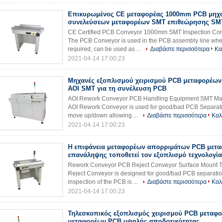
Επικυρωμένος CE μεταφορέας 1000mm PCB μηχ
συνελεύσεων μεταφορέων SMT επιθεώρησης SM
CE Certified PCB Conveyor 1000mm SMT Inspection Con
The PCB Conveyor is used in the PCB assembly line when 
required, can be used as ...
Διαβάστε περισσότερα
Κα
2021-04-14 17:00:23
Μηχανές εξοπλισμού χειρισμού PCB μεταφορέω
AOI SMT για τη συνέλευση PCB
AOI Rework Conveyor PCB Handling Equipment SMT Mac
AOI Rework Conveyor is used for good/bad PCB Separati
move up/down allowing ...
Διαβάστε περισσότερα
Καλ
2021-04-14 17:00:23
Η επιφάνεια μεταφορέων απορριμάτων PCB μετ
επανάληψης τοποθετεί τον εξοπλισμό τεχνολογί
Rework Conveyor PCB Reject Conveyor Surface Mount T
Reject Conveyor is designed for good/bad PCB separation
inspection of the PCB is ...
Διαβάστε περισσότερα
Καλ
2021-04-14 17:00:23
Τηλεσκοπικός εξοπλισμός χειρισμού PCB μεταφ
μεταφορέων PCB υψηλής αποδοτικότητας