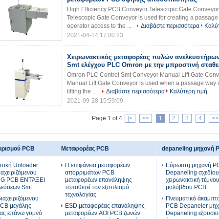
High Efficiency PCB Conveyor Telescopic Gate Conveyo
Telescopic Gate Conveyor is used for creating a passage 
operator access to the ...
Διαβάστε περισσότερα
Καλύτ
2021-04-14 17:00:23
Χειρωνακτικός μεταφορέας πυλών ανελκυστήρω
Smt ελέγχου PLC Omron με την μπροστινή σταθ
Omron PLC Control Smt Conveyor Manual Lift Gate Convey
Manual Lift Gate Conveyor is used when a passage way is
lifting the ...
Διαβάστε περισσότερα
Καλύτερη τιμή
2021-09-28 15:59:09
Page 1 of 4
|<
<<
1
2
3
4
>>
ειρισμού PCB
Μεταφορέας PCB
depaneling μηχανή 
τική Unloader
Η επιφάνεια μεταφορέων
Εύρωστη μηχανή P
ιαχειριζόμενου
απορριμάτων PCB
Depaneling σχεδίου
NG PCB ΕΝΤΆΞΕΙ
μεταφορέων επανάληψης
χειρωνακτική τέμνο
λεύσεων Smt
τοποθετεί τον εξοπλισμό
μολύβδου PCB
τεχνολογίας
αχειριζόμενου
Πνευματικό άκαμπτο
PCB μεγάλης
ESD μεταφορέας επανάληψης
PCB Depaneler μη
τας επάνω γυμνό
μεταφορέων AOI PCB ζωνών
Depaneling εξουσι