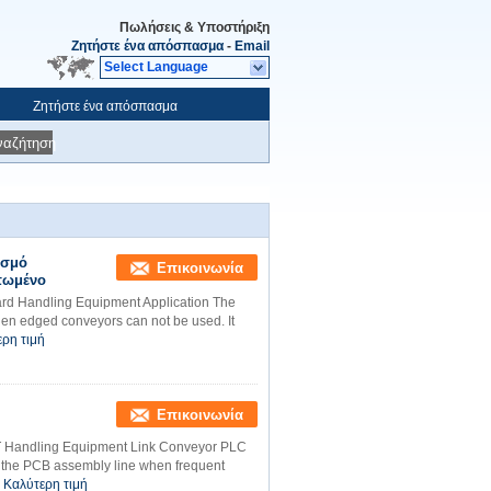
Πωλήσεις & Υποστήριξη
Ζητήστε ένα απόσπασμα
-
Email
Select Language
Ζητήστε ένα απόσπασμα
ναζήτηση
ισμό
Επικοινωνία
πωμένο
oard Handling Equipment Application The
hen edged conveyors can not be used. It
ρη τιμή
Επικοινωνία
 Handling Equipment Link Conveyor PLC
 the PCB assembly line when frequent
Καλύτερη τιμή