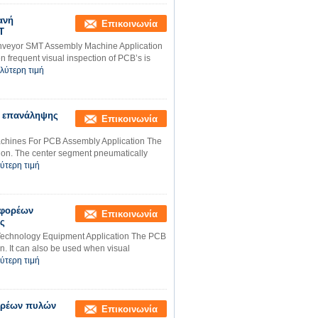
ανή
Επικοινωνία
T
veyor SMT Assembly Machine Application
frequent visual inspection of PCB’s is
λύτερη τιμή
ν επανάληψης
Επικοινωνία
hines For PCB Assembly Application The
on. The center segment pneumatically
ύτερη τιμή
αφορέων
Επικοινωνία
ας
echnology Equipment Application The PCB
. It can also be used when visual
ύτερη τιμή
ορέων πυλών
Επικοινωνία