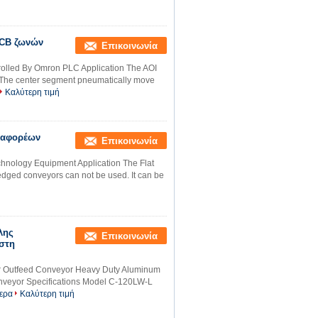
PCB ζωνών
Επικοινωνία
olled By Omron PLC Application The AOI
 The center segment pneumatically move
Καλύτερη τιμή
εταφορέων
Επικοινωνία
chnology Equipment Application The Flat
edged conveyors can not be used. It can be
ή
λης
Επικοινωνία
στη
r Outfeed Conveyor Heavy Duty Aluminum
nveyor Specifications Model C-120LW-L
ερα
Καλύτερη τιμή