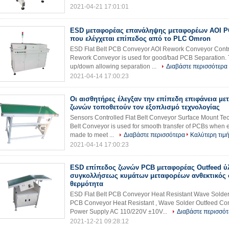
2021-04-21 17:01:01
ESD μεταφορέας επανάληψης μεταφορέων AOI 
που ελέγχεται επίπεδος από το PLC Omron
ESD Flat Belt PCB Conveyor AOI Rework Conveyor Contr
Rework Conveyor is used for good/bad PCB Separation.
up/down allowing separation ...
Διαβάστε περισσότερα
2021-04-14 17:00:23
Οι αισθητήρες έλεγξαν την επίπεδη επιφάνεια μ
ζωνών τοποθετούν τον εξοπλισμό τεχνολογίας
Sensors Controlled Flat Belt Conveyor Surface Mount Te
Belt Conveyor is used for smooth transfer of PCBs when 
made to meet ...
Διαβάστε περισσότερα
Καλύτερη τιμ
2021-04-14 17:00:23
ESD επίπεδος ζωνών PCB μεταφορέας Outfeed ύ
συγκολλήσεως κυμάτων μεταφορέων ανθεκτικός 
θερμότητα
ESD Flat Belt PCB Conveyor Heat Resistant Wave Solde
PCB Conveyor Heat Resistant , Wave Solder Outfeed Co
Power Supply AC 110/220V ±10V...
Διαβάστε περισσότ
2021-12-21 09:28:12