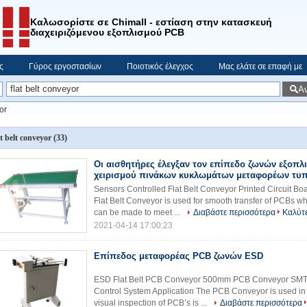
Καλωσορίστε σε Chimall - εστίαση στην κατασκευή
διαχειριζόμενου εξοπλισμού PCB
ς
Γύρος εργοστασίων
Ποιοτικός έλεγχος
Μας ελάτε σε επαφή με
Α
or
at belt conveyor
(33)
Οι αισθητήρες έλεγξαν τον επίπεδο ζωνών εξοπλ
χειρισμού πινάκων κυκλωμάτων μεταφορέων τυ
Sensors Controlled Flat Belt Conveyor Printed Circuit B
Flat Belt Conveyor is used for smooth transfer of PCBs w
can be made to meet ...
Διαβάστε περισσότερα
Καλύτε
2021-04-14 17:00:23
Επίπεδος μεταφορέας PCB ζωνών ESD
ESD Flat Belt PCB Conveyor 500mm PCB Conveyor SMT
Control System Application The PCB Conveyor is used in
visual inspection of PCB’s is ...
Διαβάστε περισσότερα