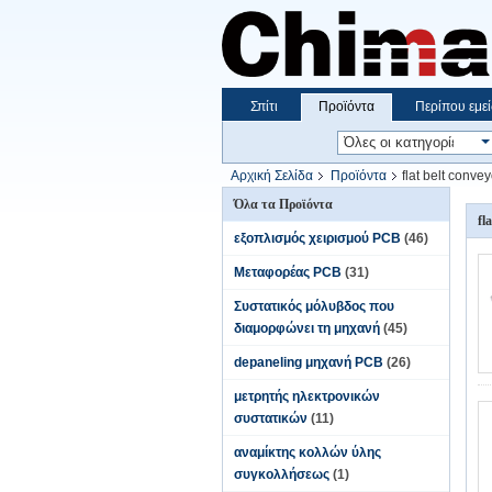
Σπίτι
Προϊόντα
Περίπου εμεί
Αρχική Σελίδα
Προϊόντα
flat belt convey
Όλα τα Προϊόντα
fl
εξοπλισμός χειρισμού PCB
(46)
Μεταφορέας PCB
(31)
Συστατικός μόλυβδος που
διαμορφώνει τη μηχανή
(45)
depaneling μηχανή PCB
(26)
μετρητής ηλεκτρονικών
συστατικών
(11)
αναμίκτης κολλών ύλης
συγκολλήσεως
(1)