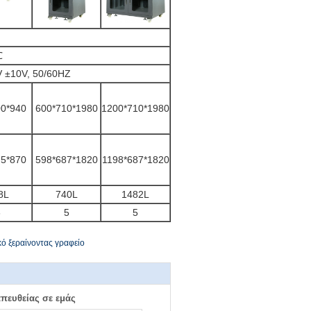
℃
 ±10V, 50/60HZ
00*940
600*710*1980
1200*710*1980
75*870
598*687*1820
1198*687*1820
8L
740L
1482L
3
5
5
κό ξεραίνοντας γραφείο
απευθείας σε εμάς