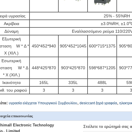
ειρά υγρασίας
25% - 55%RH
Ακρίβεια
±3.0%RH, ±1.0
Δύναμη
Εναλλασσόμενο ρεύμα 110/220V
Εξωτερική
άσταση W * Δ *
450*452*940
905*452*1045
600*715*1375
905*8
Χ (ΧΙΛ.)
Εσωτερική
άσταση W * Δ
448*425*870
903*425*870
598*687*1205
903*7
* Χ (ΧΙΛ.)
Ικανότητα
165L
335L
488L
59
ιθ. του ραφιού
3
3
3
,
,
κέτα:
υγρασία ελέγχεται Υπουργικού Συμβουλίου
desiccant ξηρά γραφεία
ηλεκτρι
οιχεία επικοινωνίας
himall Electronic Technology
Στείλετε το ερώτημά σας 
o., Limited