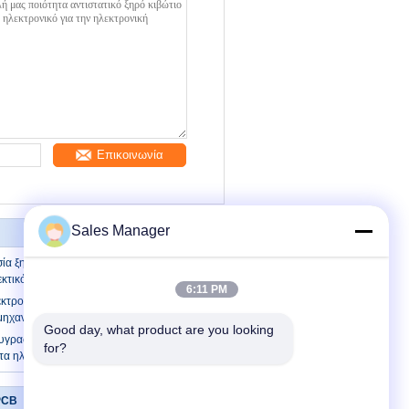
Επικοινωνία
Sales Manager
ία ξηρό γραφείο γραφείου αποθήκευσης
θεκτικό χρώμα γρατσουνιών
6:11 PM
κτρονικό γραφείο ελέγχου υγρασίας για
μηχανίας ESD
Good day, what product are you looking 
υγρασία ξηρό γραφείο κιβωτίων
for?
τα ηλεκτρονικά συστατικά
PCB
Μας ελάτε σε επαφή με