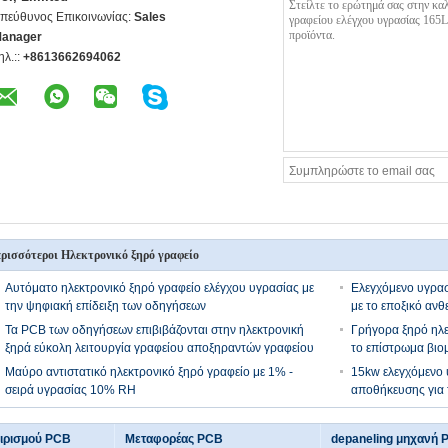
πεύθυνος Επικοινωνίας:
Sales
anager
ηλ.::
+8613662694062
ρισσότεροι Ηλεκτρονικό ξηρό γραφείο
Αυτόματο ηλεκτρονικό ξηρό γραφείο ελέγχου υγρασίας με
Ελεγχόμενο υγρασ
την ψηφιακή επίδειξη των οδηγήσεων
με το εποξικό αν
Τα PCB των οδηγήσεων επιβιβάζονται στην ηλεκτρονική
Γρήγορα ξηρό ηλε
ξηρά εύκολη λειτουργία γραφείου αποξηραντών γραφείου
το επίστρωμα βιο
Μαύρο αντιστατικό ηλεκτρονικό ξηρό γραφείο με 1% -
15kw ελεγχόμενο 
σειρά υγρασίας 10% RH
αποθήκευσης για 
ειρισμού PCB
Μεταφορέας PCB
depaneling μηχανή 