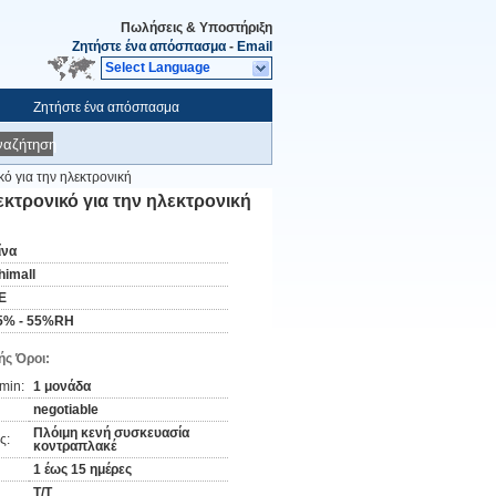
Πωλήσεις & Υποστήριξη
Ζητήστε ένα απόσπασμα
-
Email
Select Language
Ζητήστε ένα απόσπασμα
ναζήτηση
κό για την ηλεκτρονική
εκτρονικό για την ηλεκτρονική
ίνα
himall
E
5% - 55%RH
ς Όροι:
min:
1 μονάδα
negotiable
Πλόιμη κενή συσκευασία
ς:
κοντραπλακέ
1 έως 15 ημέρες
T/T