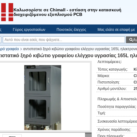
Καλωσορίστε σε Chimall - εστίαση στην κατασκευή
διαχειριζόμενου εξοπλισμού PCB
ς
Γύρος εργοστασίων
Ποιοτικός έλεγχος
Μας ελάτε σε επαφή με
Α
ηρό γραφείο
αντιστατικό ξηρό κιβώτιο γραφείου ελέγχου υγρασίας 165L ηλεκτρονι
τιστατικό ξηρό κιβώτιο γραφείου ελέγχου υγρασίας 165L ηλ
Λεπτομέρειες:
Τόπος καταγωγής:
Κ
Μάρκα:
C
Πιστοποίηση:
C
Αριθμό μοντέλου:
2
Πληρωμής & Αποστολή
Ποσότητα παραγγελίας 
Τιμή:
Συσκευασία λεπτομέρειε
Χρόνος παράδοσης:
Όροι πληρωμής: