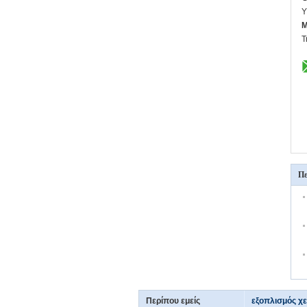
Υ
M
Τ
Πε
Περίπου εμείς
εξοπλισμός χ