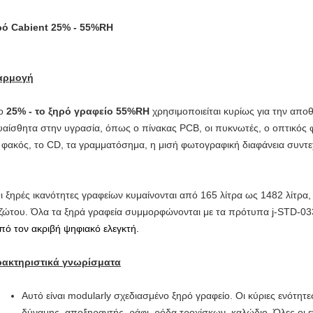
ό Cabient 25% - 55%RH
αρμογή
ο
25% - το ξηρό γραφείο 55%RH
χρησιμοποιείται κυρίως για την απο
υαίσθητα στην υγρασία, όπως ο πίνακας PCB, οι πυκνωτές, ο οπτικός φ
 φακός, το CD, τα γραμματόσημα, η μισή φωτογραφική διαφάνεια συντεχ
ι ξηρές ικανότητες γραφείων κυμαίνονται από 165 λίτρα ως 1482 λίτρα, 
ζώτου. Όλα τα ξηρά γραφεία συμμορφώνονται με τα πρότυπα j-STD-0
πό τον ακριβή ψηφιακό ελεγκτή.
ακτηριστικά γνωρίσματα
Αυτό είναι modularly σχεδιασμένο ξηρό γραφείο. Οι κύριες ενότητες 
δύναμης, αποξηραντής, ράφι, ρόδα τροχίσκων, καλώδιο. Όλες οι 