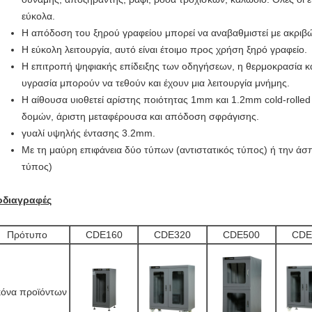
εύκολα.
Η απόδοση του ξηρού γραφείου μπορεί να αναβαθμιστεί με ακριβώς
Η εύκολη λειτουργία, αυτό είναι έτοιμο προς χρήση ξηρό γραφείο.
Η επιτροπή ψηφιακής επίδειξης των οδηγήσεων, η θερμοκρασία και
υγρασία μπορούν να τεθούν και έχουν μια λειτουργία μνήμης.
Η αίθουσα υιοθετεί αρίστης ποιότητας 1mm και 1.2mm cold-rolled
δομών, άριστη μεταφέρουσα και απόδοση σφράγισης.
γυαλί υψηλής έντασης 3.2mm.
Με τη μαύρη επιφάνεια δύο τύπων (αντιστατικός τύπος) ή την άσπ
τύπος)
οδιαγραφές
Πρότυπο
CDE160
CDE320
CDE500
CDE
κόνα προϊόντων