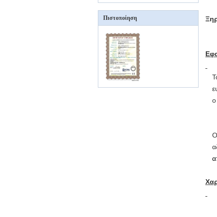
Πιστοποίηση
Ξηρ
Εφ
Τ
ε
ο
Ο
α
α
Χαρ