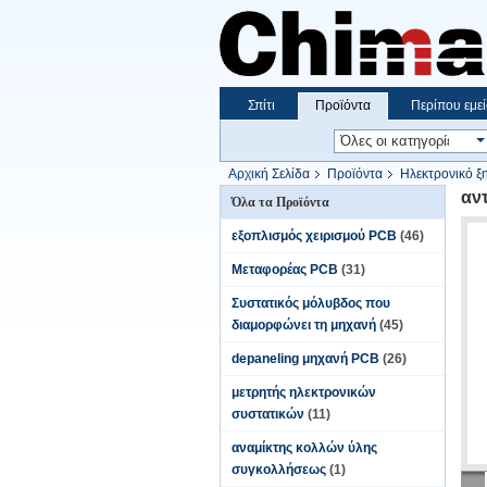
Σπίτι
Προϊόντα
Περίπου εμεί
Αρχική Σελίδα
Προϊόντα
Ηλεκτρονικό ξ
αν
Όλα τα Προϊόντα
εξοπλισμός χειρισμού PCB
(46)
Μεταφορέας PCB
(31)
Συστατικός μόλυβδος που
διαμορφώνει τη μηχανή
(45)
depaneling μηχανή PCB
(26)
μετρητής ηλεκτρονικών
συστατικών
(11)
αναμίκτης κολλών ύλης
συγκολλήσεως
(1)