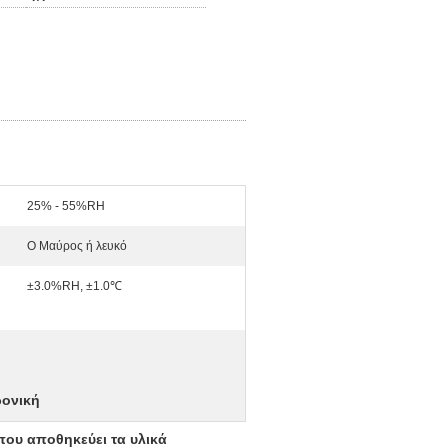
25% - 55%RH
Ο Μαύρος ή λευκό
±3.0%RH, ±1.0℃
ρονική
που αποθηκεύει τα υλικά