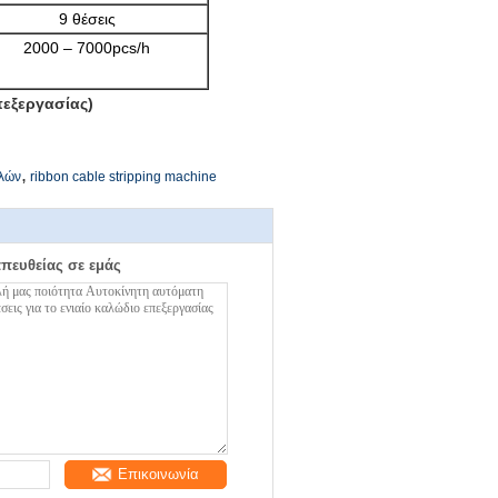
9 θέσεις
2000 – 7000pcs/h
επεξεργασίας)
,
λλών
ribbon cable stripping machine
απευθείας σε εμάς
Επικοινωνία