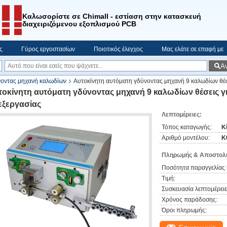
Καλωσορίστε σε Chimall - εστίαση στην κατασκευή
διαχειριζόμενου εξοπλισμού PCB
ς
Γύρος εργοστασίων
Ποιοτικός έλεγχος
Μας ελάτε σε επαφή με
Α
νοντας μηχανή καλωδίων
Αυτοκίνητη αυτόματη γδύνοντας μηχανή 9 καλωδίων θέσε
τοκίνητη αυτόματη γδύνοντας μηχανή 9 καλωδίων θέσεις γι
εξεργασίας
Λεπτομέρειες:
Τόπος καταγωγής:
Κ
Αριθμό μοντέλου:
K
Πληρωμής & Αποστολή
Ποσότητα παραγγελίας 
Τιμή:
Συσκευασία λεπτομέρειε
Χρόνος παράδοσης:
Όροι πληρωμής: