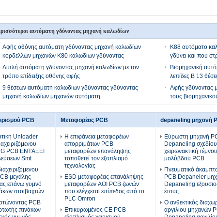
ρισσότεροι αυτόματη γδύνοντας μηχανή καλωδίων
Αφής οθόνης αυτόματη γδύνοντας μηχανή καλωδίων
K88 αυτόματο κα
κορδελλών μηχανών K80 καλωδίων γδύνοντας
γδύνει και που στ
Διπλή αυτόματη γδύνοντας μηχανή καλωδίων με τον
Βιομηχανική αυτό
τρόπο επίδειξης οθόνης αφής
λεπίδες Β 13 θέσε
9 θέσεων αυτόματη καλωδίων γδύνοντας γδύνοντας
Αφής γδύνοντας 
μηχανή καλωδίων μηχανών αυτόματη
τους βιομηχανικο
ειρισμού PCB
Μεταφορέας PCB
depaneling μηχανή 
τική Unloader
Η επιφάνεια μεταφορέων
Εύρωστη μηχανή P
ιαχειριζόμενου
απορριμάτων PCB
Depaneling σχεδίου
NG PCB ΕΝΤΆΞΕΙ
μεταφορέων επανάληψης
χειρωνακτική τέμνο
λεύσεων Smt
τοποθετεί τον εξοπλισμό
μολύβδου PCB
τεχνολογίας
αχειριζόμενου
Πνευματικό άκαμπτο
PCB μεγάλης
ESD μεταφορέας επανάληψης
PCB Depaneler μη
τας επάνω γυμνό
μεταφορέων AOI PCB ζωνών
Depaneling εξουσι
άκων στοιβαχτών
που ελέγχεται επίπεδος από το
έτους
PLC Omron
ρτώνοντας PCB
Ο ανθεκτικός διαχω
ρτωτής πινάκων
Επικυρωμένος CE PCB
αργιλίου μηχανών 