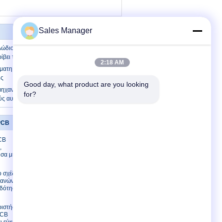
Sales Manager
λώδιο μηχανών καλωδίων γδύνοντας που
ρίβει τη μηχανή
2:18 AM
ματη γδύνοντας μηχανή καλωδίων με τις
ις
Good day, what product are you looking 
μηχανή καλωδίων οθόνης αυτόματη για
for?
ύς αυτοκίνητους τομείς
PCB
Μας ελάτε σε επαφή με
CB
Μας ελάτε σε επαφή με
,
Ζητήστε ένα
υσα μηχανή
απόσπασμα
E-Mail
 σχέδιο
χανών PCB
Χάρτης ιστοτόπου
οδότηση 1
Mobile Site
ριστής PCB
PCB