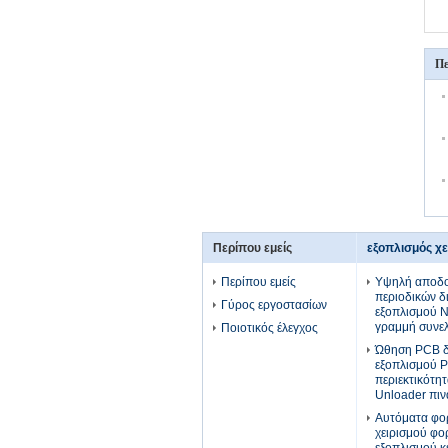
Πε
Περίπου εμείς
εξοπλισμός χ
Περίπου εμείς
Υψηλή αποδο
περιοδικών δ
Γύρος εργοστασίων
εξοπλισμού 
γραμμή συνε
Ποιοτικός έλεγχος
Ώθηση PCB δι
εξοπλισμού 
περιεκτικότη
Unloader πιν
Αυτόματα φο
χειρισμού φο