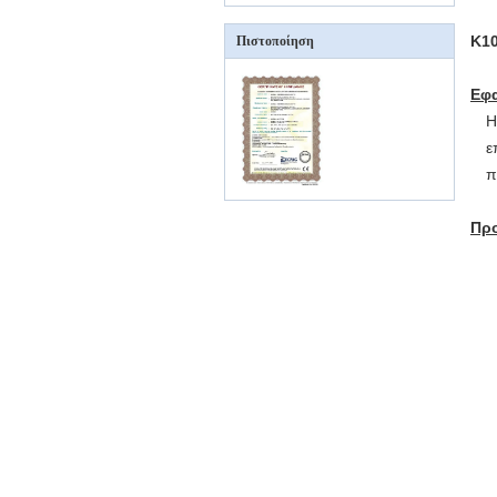
K10
Πιστοποίηση
Εφ
ε
π
Πρ