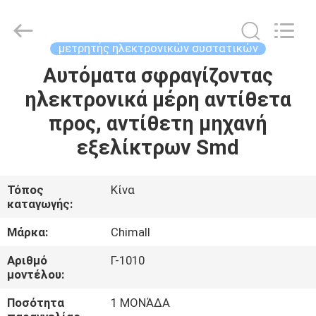
Chimall
Electronic
Technology
Co.,
Limited.
μετρητής ηλεκτρονικών συστατικών
All
Rights
Reserved.
Αυτόματα σφραγίζοντας
ΣΠΊΤΙ
ηλεκτρονικά μέρη αντίθετα
ΠΡΟΪΌΝΤΑ
προς, αντίθετη μηχανή
εξελίκτρων Smd
ΠΕΡΊΠΟΥ
ΕΜΕΊΣ
Τόπος
Κίνα
καταγωγής:
ΓΎΡΟΣ
Μάρκα:
Chimall
ΕΡΓΟΣΤΑΣΊΩΝ
Αριθμό
Γ-1010
μοντέλου:
ΠΟΙΟΤΙΚΌΣ
Ποσότητα
1 ΜΟΝΆΔΑ