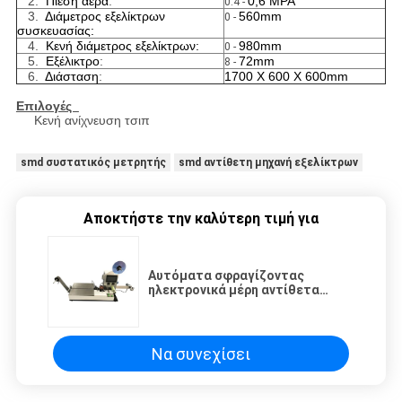
2.
Πίεση αέρα
:
0,6 MPA
0.4 -
3.
Διάμετρος εξελίκτρων
560mm
0 -
συσκευασίας:
4.
Κενή διάμετρος εξελίκτρων:
980mm
0 -
5.
Εξέλικτρο
:
72mm
8 -
6.
Διάσταση
:
1700 X 600 X 600mm
Επιλογές
Κενή ανίχνευση τσιπ
smd συστατικός μετρητής
smd αντίθετη μηχανή εξελίκτρων
Αποκτήστε την καλύτερη τιμή για
Αυτόματα σφραγίζοντας
ηλεκτρονικά μέρη αντίθετα
προς, αντίθετη μηχανή
εξελίκτρων Smd
Να συνεχίσει