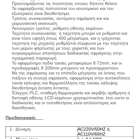
Προετοιμάζοντας τις ποσότητες οποιος δήποτε θέλετε.
Τα σφραγίζοντας παπούτσια του εσωτερικού και του
εξωτερικού είναι διευθετήσιμα.
Τρόπος συσκευασίας: αυτόματη σφράγιση και και
χειρωνακτική εκκένωση.
Λειτουργών τρόπος: ρύθμιση οθόνης κειμένων.
Ταχύτητα συσκευασίας: η ταχύτητα μπορεί να ρυθμιστεί και
είναι τόσο υψηλή όπως 400 μέτρα/ώρα, και η τρέχοντας
ταχύτητα της μηχανής ρυθμίζεται σύμφωνα με την ταχύτητα
των μερών φόρτωσης με τους χειριστές και των
συγκεκριμένων απαιτήσεων διαδικασίας σφράγισης στην
πραγματική παραγωγή.
Το εφαρμόσιμο πεδίο ταινίες μεταφορέων 8 72mm, και οι
προδιαγραφές 8 200mm μπορούν να προσαρμοστούν.
Με της σφράγισης και το επίπεδο μέτρησης σε ίντσες που
πιέζουν τη συνεχή σφράγιση, εφαρμόσιμη στην αυτοκόλλητη
ταινία κάλυψης και θερμοκόλληση της ταινίας κάλυψης
διευθετήσιμη ένταση έντασης.
Έλεγχος PLC, σταθερή θερμοκρασία και ακριβής αρίθμηση η
διεπαφή οθόνης LCD κειμένων χρησιμοποιείται. έτσι ώστε οι
διαδικασίες και οι τοποθετήσεις είναι απλούστερες και
διαισθητικές.
Προδιαγραφές
1. Δύναμη:
AC220V/50HZ ή
AC110V/60HZ