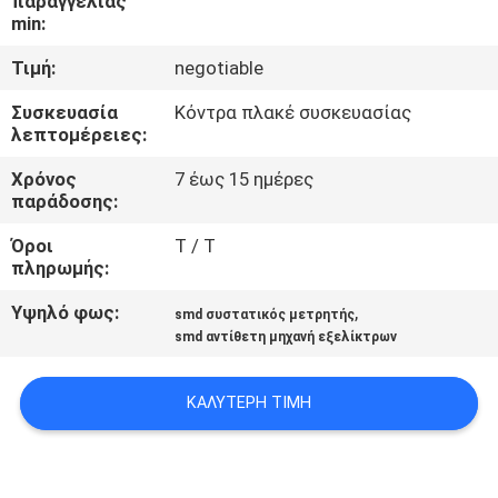
παραγγελίας
ΈΛΕΓΧΟΣ
min:
Τιμή:
negotiable
ΜΑΣ
Συσκευασία
Κόντρα πλακέ συσκευασίας
ΕΛΆΤΕ
λεπτομέρειες:
ΣΕ
Χρόνος
7 έως 15 ημέρες
ΕΠΑΦΉ
παράδοσης:
ΜΕ
Όροι
T / T
πληρωμής:
ΖΗΤΉΣΤΕ
Υψηλό φως:
,
smd συστατικός μετρητής
smd αντίθετη μηχανή εξελίκτρων
ΈΝΑ
ΑΠΌΣΠΑΣΜΑ
ΚΑΛΎΤΕΡΗ ΤΙΜΉ
SITEMAP