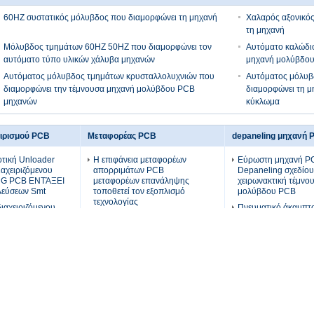
60HZ συστατικός μόλυβδος που διαμορφώνει τη μηχανή
Χαλαρός αξονικός
τη μηχανή
Μόλυβδος τμημάτων 60HZ 50HZ που διαμορφώνει τον
Αυτόματο καλώδι
αυτόματο τύπο υλικών χάλυβα μηχανών
μηχανή μολύβδου 
Αυτόματος μόλυβδος τμημάτων κρυσταλλολυχνιών που
Αυτόματος μόλυβ
διαμορφώνει την τέμνουσα μηχανή μολύβδου PCB
διαμορφώνει τη μ
μηχανών
κύκλωμα
ειρισμού PCB
Μεταφορέας PCB
depaneling μηχανή 
τική Unloader
Η επιφάνεια μεταφορέων
Εύρωστη μηχανή P
ιαχειριζόμενου
απορριμάτων PCB
Depaneling σχεδίου
NG PCB ΕΝΤΆΞΕΙ
μεταφορέων επανάληψης
χειρωνακτική τέμνο
λεύσεων Smt
τοποθετεί τον εξοπλισμό
μολύβδου PCB
τεχνολογίας
αχειριζόμενου
Πνευματικό άκαμπτο
PCB μεγάλης
ESD μεταφορέας επανάληψης
PCB Depaneler μη
τας επάνω γυμνό
μεταφορέων AOI PCB ζωνών
Depaneling εξουσι
άκων στοιβαχτών
που ελέγχεται επίπεδος από το
έτους
PLC Omron
ρτώνοντας PCB
Ο ανθεκτικός διαχω
ρτωτής πινάκων
Επικυρωμένος CE PCB
αργιλίου μηχανών 
ενός γυμνός
εξοπλισμός χειρισμού
Depaneling αργιλίο
μεταφορέων AMT πυλών
διατηρεί
μεταφορέων τηλεσκοπικός