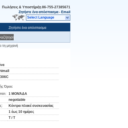
Πωλήσεις & Υποστήριξη
86-755-27385671
Ζητήστε ένα απόσπασμα
-
Email
Select Language
Ζητήστε ένα απόσπασμα
ναζήτηση
ι τη μηχανή
ίνα
himall
-306C
ς Όροι:
min:
1 ΜΟΝΆΔΑ
negotiable
ς:
Κόντρα πλακέ συσκευασίας
1 έως 10 ημέρες
T / T