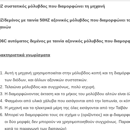
Z συστατικός μόλυβδος που διαμορφώνει τη μηχανή
Z/δεμένος με ταινία 50HZ αξονικός μόλυβδος που διαμορφώνει τ
χανών
06C αυτόματος δεμένος με ταινία αξονικός μόλυβδος που διαμορ
ακτηριστικά γνωρίσματα
Αυτή η μηχανή χρησιμοποιείται στην μόλυβδος-κοπή και τη διαμόρφ
των διόδων, και άλλων αξονικών συστατικών.
Τελειώνει μόλυβδος-και συγχρόνως, πολύ ισχυρή.
Η διαμορφώνοντας έκταση και το μήκος του μολύβδου αλτών είναι όλ
Φιαγμένοι από υλικά χάλυβα που εισάγονται από την Ιαπωνία, οι κόπτ
Η μηχανή και τα ηλεκτρικά μέρη της όλες εισάγονται από την Ταϊβάν
Μπορεί να διαμορφώσει τους σε σχήμα υ (οριζόντιος) και φ-διαμορ
οι δύο μορφές δεν μπορούν να χρησιμοποιηθούν συγχρόνως. Παρακ
κατά το παραγωγή των διαταγών)