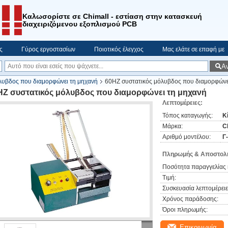
Καλωσορίστε σε Chimall - εστίαση στην κατασκευή
διαχειριζόμενου εξοπλισμού PCB
ς
Γύρος εργοστασίων
Ποιοτικός έλεγχος
Μας ελάτε σε επαφή με
Α
λυβδος που διαμορφώνει τη μηχανή
60HZ συστατικός μόλυβδος που διαμορφώνε
HZ συστατικός μόλυβδος που διαμορφώνει τη μηχανή
Λεπτομέρειες:
Τόπος καταγωγής:
Κ
Μάρκα:
C
Αριθμό μοντέλου:
Γ
Πληρωμής & Αποστολή
Ποσότητα παραγγελίας 
Τιμή:
Συσκευασία λεπτομέρειε
Χρόνος παράδοσης:
Όροι πληρωμής:
Επικοινωνία