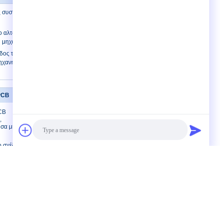
 συστατικός μόλυβδος που διαμορφώνει
ο αλτών που διαμορφώνει τέμνουσα
μηχανών τη διευθετήσιμη
δος τμημάτων AC220V που
ηχανή για το ηλεκτρονικό ολοκληρωμένο
PCB
Μας ελάτε σε επαφή με
CB
Μας ελάτε σε επαφή με
,
Ζητήστε ένα
υσα μηχανή
απόσπασμα
E-Mail
 σχέδιο
χανών PCB
Χάρτης ιστοτόπου
οδότηση 1
Mobile Site
ριστής PCB
PCB
Photo
υ εύκολος
Video Call