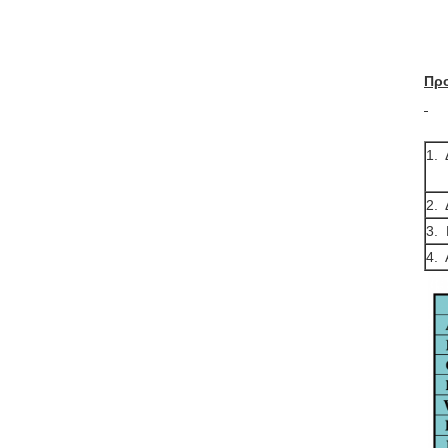
Πρ
1. 
2. 
3. 
4. 