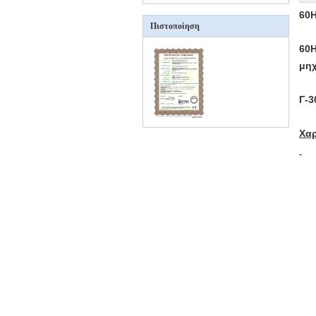
60H
Πιστοποίηση
60H
μη
Γ-3
Χαρ