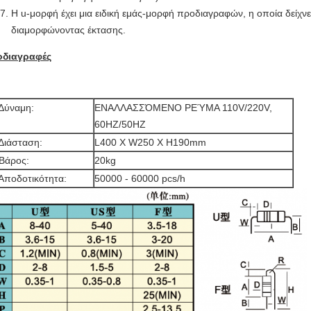
Η u-μορφή έχει μια ειδική εμάς-μορφή προδιαγραφών, η οποία δείχνε
διαμορφώνοντας έκτασης.
οδιαγραφές
Δύναμη:
ΕΝΑΛΛΑΣΣΌΜΕΝΟ ΡΕΎΜΑ 110V/220V,
60HZ/50HZ
Διάσταση:
L400 Χ W250 Χ H190mm
Βάρος:
20kg
Αποδοτικότητα:
50000 - 60000 pcs/h