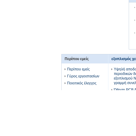
Περίπου εμείς
εξοπλισμός χ
Περίπου εμείς
Υψηλή αποδο
περιοδικών δ
Γύρος εργοστασίων
εξοπλισμού 
γραμμή συνε
Ποιοτικός έλεγχος
Ώθηση PCB δι
εξοπλισμού 
περιεκτικότη
Unloader πιν
Αυτόματα φο
χειρισμού φο
εξοπλισμού κ