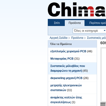
Σπίτι
Προϊόντα
Περίπου εμεί
Αρχική Σελίδα
Προϊόντα
Συστατικός μό
60
Όλα τα Προϊόντα
εξοπλισμός χειρισμού PCB
(46)
Μεταφορέας PCB
(31)
Συστατικός μόλυβδος που
διαμορφώνει τη μηχανή
(45)
depaneling μηχανή PCB
(26)
μετρητής ηλεκτρονικών
συστατικών
(11)
αναμίκτης κολλών ύλης
συγκολλήσεως
(1)