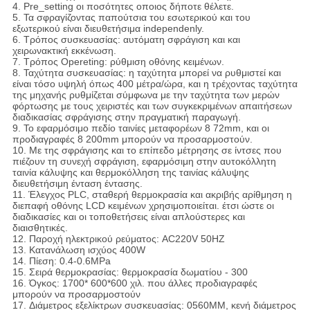
4.
Pre_setting οι ποσότητες οποιος δήποτε θέλετε.
5.
Τα σφραγίζοντας παπούτσια του εσωτερικού και του
εξωτερικού είναι διευθετήσιμα independenly.
6.
Τρόπος συσκευασίας: αυτόματη σφράγιση και και
χειρωνακτική εκκένωση.
7.
Τρόπος Opereting: ρύθμιση οθόνης κειμένων.
8.
Ταχύτητα συσκευασίας: η ταχύτητα μπορεί να ρυθμιστεί και
είναι τόσο υψηλή όπως 400 μέτρα/ώρα, και η τρέχοντας ταχύτητα
της μηχανής ρυθμίζεται σύμφωνα με την ταχύτητα των μερών
φόρτωσης με τους χειριστές και των συγκεκριμένων απαιτήσεων
διαδικασίας σφράγισης στην πραγματική παραγωγή.
9.
Το εφαρμόσιμο πεδίο ταινίες μεταφορέων 8 72mm, και οι
προδιαγραφές 8 200mm μπορούν να προσαρμοστούν.
10.
Με της σφράγισης και το επίπεδο μέτρησης σε ίντσες που
πιέζουν τη συνεχή σφράγιση, εφαρμόσιμη στην αυτοκόλλητη
ταινία κάλυψης και θερμοκόλληση της ταινίας κάλυψης
διευθετήσιμη ένταση έντασης.
11.
Έλεγχος PLC, σταθερή θερμοκρασία και ακριβής αρίθμηση η
διεπαφή οθόνης LCD κειμένων χρησιμοποιείται. έτσι ώστε οι
διαδικασίες και οι τοποθετήσεις είναι απλούστερες και
διαισθητικές.
12.
Παροχή ηλεκτρικού ρεύματος: AC220V 50HZ
13.
Κατανάλωση ισχύος 400W
14.
Πίεση: 0.4-0.6MPa
15.
Σειρά θερμοκρασίας: θερμοκρασία δωματίου - 300
16.
Όγκος: 1700* 600*600 χιλ. που άλλες προδιαγραφές
μπορούν να προσαρμοστούν
17.
Διάμετρος εξελίκτρων συσκευασίας: 0560MM, κενή διάμετρος