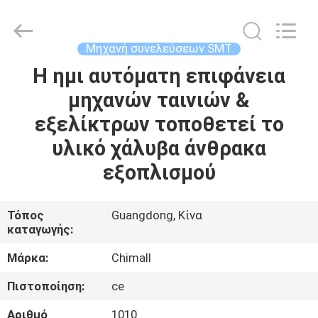
Chimall
Electronic
Technology
Co.,
Limited.
Μηχανή συνελεύσεων SMT
All
Rights
Reserved.
Η ημι αυτόματη επιφάνεια
ΣΠΊΤΙ
μηχανών ταινιών &
ΠΡΟΪΌΝΤΑ
εξελίκτρων τοποθετεί το
υλικό χάλυβα άνθρακα
ΠΕΡΊΠΟΥ
εξοπλισμού
ΕΜΕΊΣ
Τόπος
Guangdong, Κίνα
καταγωγής:
ΓΎΡΟΣ
ΕΡΓΟΣΤΑΣΊΩΝ
Μάρκα:
Chimall
Πιστοποίηση:
ce
ΠΟΙΟΤΙΚΌΣ
Αριθμό
1010