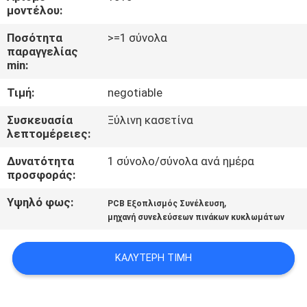
ΈΛΕΓΧΟΣ
μοντέλου:
Ποσότητα
>=1 σύνολα
ΜΑΣ
παραγγελίας
min:
ΕΛΆΤΕ
Τιμή:
negotiable
ΣΕ
ΕΠΑΦΉ
Συσκευασία
Ξύλινη κασετίνα
λεπτομέρειες:
ΜΕ
Δυνατότητα
1 σύνολο/σύνολα ανά ημέρα
προσφοράς:
ΖΗΤΉΣΤΕ
Υψηλό φως:
,
PCB Εξοπλισμός Συνέλευση
ΈΝΑ
μηχανή συνελεύσεων πινάκων κυκλωμάτων
ΑΠΌΣΠΑΣΜΑ
ΚΑΛΎΤΕΡΗ ΤΙΜΉ
SITEMAP