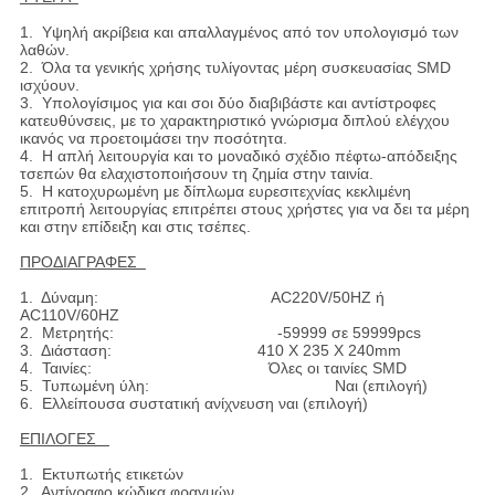
1. Υψηλή ακρίβεια και απαλλαγμένος από τον υπολογισμό των
λαθών.
2. Όλα τα γενικής χρήσης τυλίγοντας μέρη συσκευασίας SMD
ισχύουν.
3. Υπολογίσιμος για και σοι δύο διαβιβάστε και αντίστροφες
κατευθύνσεις, με το χαρακτηριστικό γνώρισμα διπλού ελέγχου
ικανός να προετοιμάσει την ποσότητα.
4. Η απλή λειτουργία και το μοναδικό σχέδιο πέφτω-απόδειξης
τσεπών θα ελαχιστοποιήσουν τη ζημία στην ταινία.
5. Η κατοχυρωμένη με δίπλωμα ευρεσιτεχνίας κεκλιμένη
επιτροπή λειτουργίας επιτρέπει στους χρήστες για να δει τα μέρη
και στην επίδειξη και στις τσέπες.
ΠΡΟΔΙΑΓΡΑΦΕΣ
1. Δύναμη: AC220V/50HZ ή
AC110V/60HZ
2. Μετρητής: -59999 σε 59999pcs
3. Διάσταση: 410 X 235 X 240mm
4. Ταινίες: Όλες οι ταινίες SMD
5. Τυπωμένη ύλη: Ναι (επιλογή)
6. Ελλείπουσα συστατική ανίχνευση ναι (επιλογή)
ΕΠΙΛΟΓΕΣ
1. Εκτυπωτής ετικετών
2. Αντίγραφο κώδικα φραγμών