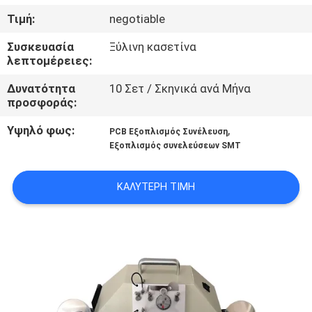
ΈΛΕΓΧΟΣ
Τιμή:
negotiable
Συσκευασία
Ξύλινη κασετίνα
ΜΑΣ
λεπτομέρειες:
ΕΛΆΤΕ
Δυνατότητα
10 Σετ / Σκηνικά ανά Μήνα
ΣΕ
προσφοράς:
ΕΠΑΦΉ
Υψηλό φως:
,
PCB Εξοπλισμός Συνέλευση
ΜΕ
Εξοπλισμός συνελεύσεων SMT
ΚΑΛΎΤΕΡΗ ΤΙΜΉ
ΖΗΤΉΣΤΕ
ΈΝΑ
ΑΠΌΣΠΑΣΜΑ
SITEMAP