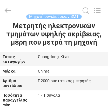
Chimall
Electronic
Technology
Co.,
Limited.
Μηχανή συνελεύσεων SMT
All
Rights
Reserved.
Μετρητής ηλεκτρονικών
ΣΠΊΤΙ
τμημάτων υψηλής ακρίβειας,
ΠΡΟΪΌΝΤΑ
μέρη που μετρά τη μηχανή
ΠΕΡΊΠΟΥ
Τόπος
Guangdong, Κίνα
καταγωγής:
ΕΜΕΊΣ
Μάρκα:
Chimall
ΓΎΡΟΣ
Αριθμό
Γ-2000 συστατικός μετρητής
μοντέλου:
ΕΡΓΟΣΤΑΣΊΩΝ
Ποσότητα
1 - 1 σύνολα
παραγγελίας
ΠΟΙΟΤΙΚΌΣ
min: