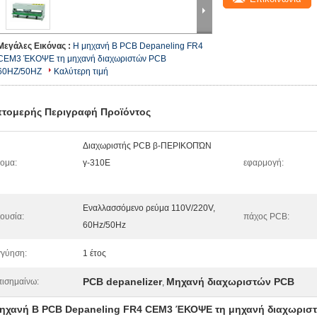
Μεγάλες Εικόνας :
Η μηχανή Β PCB Depaneling FR4
CEM3 ΈΚΟΨΕ τη μηχανή διαχωριστών PCB
60HZ/50HZ
Καλύτερη τιμή
τομερής Περιγραφή Προϊόντος
Διαχωριστής PCB β-ΠΕΡΙΚΟΠΏΝ
ομα:
γ-310E
εφαρμογή:
Εναλλασσόμενο ρεύμα 110V/220V,
ουσία:
πάχος PCB:
60Hz/50Hz
γύηση:
1 έτος
PCB depanelizer
Μηχανή διαχωριστών PCB
ισημαίνω:
,
ηχανή Β PCB Depaneling FR4 CEM3 ΈΚΟΨΕ τη μηχανή διαχωρισ