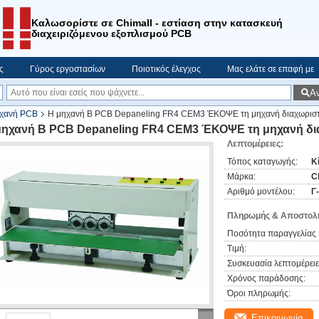
Καλωσορίστε σε Chimall - εστίαση στην κατασκευή
διαχειριζόμενου εξοπλισμού PCB
ς
Γύρος εργοστασίων
Ποιοτικός έλεγχος
Μας ελάτε σε επαφή με
Α
ηχανή PCB
Η μηχανή Β PCB Depaneling FR4 CEM3 ΈΚΟΨΕ τη μηχανή διαχωρι
μηχανή Β PCB Depaneling FR4 CEM3 ΈΚΟΨΕ τη μηχανή δ
Λεπτομέρειες:
Τόπος καταγωγής:
Κ
Μάρκα:
C
Αριθμό μοντέλου:
Γ
Πληρωμής & Αποστολή
Ποσότητα παραγγελίας 
Τιμή:
Συσκευασία λεπτομέρειε
Χρόνος παράδοσης:
Όροι πληρωμής:
Επικοινωνία