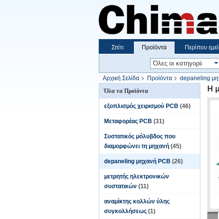
Σπίτι
Προϊόντα
Περίπου εμεί
Αρχική Σελίδα
Προϊόντα
depaneling μ
Η 
Όλα τα Προϊόντα
εξοπλισμός χειρισμού PCB
(46)
Μεταφορέας PCB
(31)
Συστατικός μόλυβδος που
διαμορφώνει τη μηχανή
(45)
depaneling μηχανή PCB
(26)
μετρητής ηλεκτρονικών
συστατικών
(11)
αναμίκτης κολλών ύλης
συγκολλήσεως
(1)