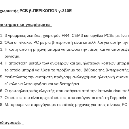
αχωριστής PCB β-ΠΕΡΙΚΟΠΏΝ γ-310E
ρακτηριστικά γνωρίσματα
3 γραμμικές λεπίδες, χωρισμός FR4, CEM3 και αργίλιο PCBs με ένα 
Όλοι οι πίνακες PC με μια β-περικοπή είναι κατάλληλοι για αυτήν την
Η κοπή από τη μηχανή μπορεί να μειώσει την πίεση και να αποτρέψ
ράγισμα.
Η απόσταση μεταξύ των ανώτερων και χαμηλότερων κοπτών μπορεί ν
το οποίο μπορεί να λύσει το πρόβλημα του βάθους της β-περικοπής
Υιοθετώντας την αυτόματη πρόγραμμα-ελεγχόμενη ηλεκτρική συσκευή,
εύκολο να λειτουργήσει και να διατηρήσει.
Ο φωτοηλεκτρικός ελεγκτής που εισάγεται από την Ιαπωνία είναι πο
Οι κόπτες του είναι αρχικοί κόπτες που εισάγονται από τη Γερμανία. 
Μπορούμε να παραγάγουμε τις ειδικές μηχανές για τους πίνακες PC 
οδιαγραφές