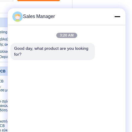
Sales Manager
eling μηχανή PCB
3:20 AM
 χάλυβα βολφραμίου μηχανών PCB
ής ακρίβειας AC110V
Good day, what product are you looking 
ναλλασσόμενο ρεύμα εξοπλισμού PCB
for?
Depanelizer SMT 110V/220V
PCB
Μας ελάτε σε επαφή με
CB
Μας ελάτε σε επαφή με
,
Ζητήστε ένα
υσα μηχανή
απόσπασμα
E-Mail
 σχέδιο
χανών PCB
Χάρτης ιστοτόπου
οδότηση 1
Mobile Site
ριστής PCB
PCB
υ εύκολος