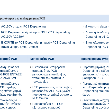
ρισσότεροι depaneling μηχανή PCB
AC110V μηχανή PCB Depaneling
β κόψτε τη depan
PCB Depanelizer εξοπλισμού SMT PCB Depaneling
Λείανση λεπίδων
AC110V AC220V
Depaneling υψηλ
Β ΚΟΨΤΕ το PCB Depaneler μηχανών PCB Depaneling
Επαγγελματικό ε
πάχος 39kg 0.6mm - 2.6mm
Depaneling PCB 
ειρισμού PCB
Μεταφορέας PCB
depaneling μηχανή 
τική Unloader
Η επιφάνεια μεταφορέων
Εύρωστη μηχανή P
ιαχειριζόμενου
απορριμάτων PCB
Depaneling σχεδίου
NG PCB ΕΝΤΆΞΕΙ
μεταφορέων επανάληψης
χειρωνακτική τέμνο
λεύσεων Smt
τοποθετεί τον εξοπλισμό
μολύβδου PCB
τεχνολογίας
αχειριζόμενου
Πνευματικό άκαμπτο
PCB μεγάλης
ESD μεταφορέας επανάληψης
PCB Depaneler μη
τας επάνω γυμνό
μεταφορέων AOI PCB ζωνών
Depaneling εξουσι
άκων στοιβαχτών
που ελέγχεται επίπεδος από το
έτους
PLC Omron
ρτώνοντας PCB
Ο ανθεκτικός διαχω
ρτωτής πινάκων
Επικυρωμένος CE PCB
αργιλίου μηχανών 
ενός γυμνός
εξοπλισμός χειρισμού
Depaneling αργιλίο