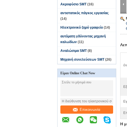
Ακροφύσιο SMT
(16)
αντιστατικός πάγκος εργασίας
(14)
Ηλεκτρονικό ξηρό γραφείο
(14)
αυτόματη γδύνοντας μηχανή
καλωδίων
(11)
Λεπ
Αναλώσιμα SMT
(8)
Μηχανή συνελεύσεων SMT
(26)
όν
Είμαι Online Chat Now
Εξ
Εγ
Επικοινωνία
Επ
Η μ