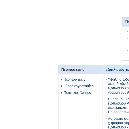
Πε
Περίπου εμείς
εξοπλισμός χ
Περίπου εμείς
Υψηλή αποδο
περιοδικών δ
Γύρος εργοστασίων
εξοπλισμού 
γραμμή συνε
Ποιοτικός έλεγχος
Ώθηση PCB δι
εξοπλισμού 
περιεκτικότη
Unloader πιν
Αυτόματα φο
χειρισμού φο
εξοπλισμού κ