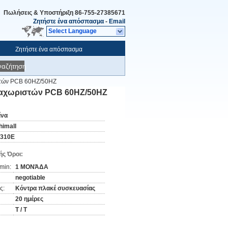
Πωλήσεις & Υποστήριξη
86-755-27385671
Ζητήστε ένα απόσπασμα
-
Email
Select Language
Ζητήστε ένα απόσπασμα
ναζήτηση
στών PCB 60HZ/50HZ
ιαχωριστών PCB 60HZ/50HZ
ίνα
himall
-310E
ς Όροι:
min:
1 ΜΟΝΆΔΑ
negotiable
ς:
Κόντρα πλακέ συσκευασίας
20 ημέρες
T / T