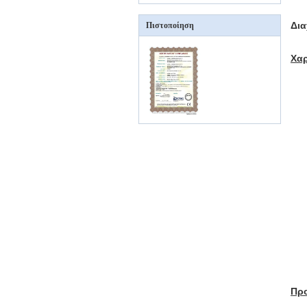
Δι
Πιστοποίηση
Χα
Πρ