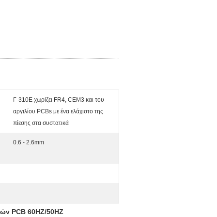
Γ-310E χωρίζει FR4, CEM3 και του
αργιλίου PCBs με ένα ελάχιστο της
πίεσης στα συστατικά
0.6 - 2.6mm
τών PCB 60HZ/50HZ