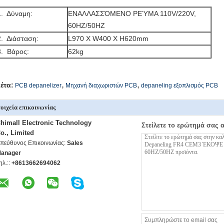
1. Δύναμη:
ΕΝΑΛΛΑΣΣΌΜΕΝΟ ΡΕΎΜΑ 110V/220V,
60HZ/50HZ
2. Διάσταση:
L970 Χ W400 Χ H620mm
3. Βάρος:
62kg
,
,
κέτα:
PCB depanelizer
Μηχανή διαχωριστών PCB
depaneling εξοπλισμός PCB
οιχεία επικοινωνίας
himall Electronic Technology
Στείλετε το ερώτημά σας 
o., Limited
πεύθυνος Επικοινωνίας:
Sales
anager
ηλ.::
+8613662694062