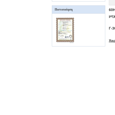
Πιστοποίηση
60H
μη
Γ-3
Χα