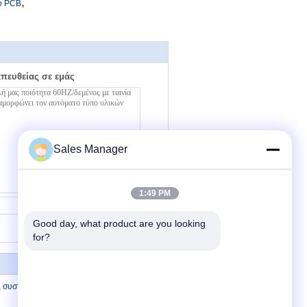
,
υ PCB
απευθείας σε εμάς
Sales Manager
1:49 PM
Επικοινωνία
Good day, what product are you looking 
for?
 συστατικός μόλυβδος που διαμορφώνει