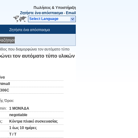
Πωλήσεις & Υποστήριξη
Ζητήστε ένα απόσπασμα
-
Email
Select Language
Ζητήστε ένα απόσπασμα
ναζήτηση
υβδος που διαμορφώνει τον αυτόματο τύπο
φώνει τον αυτόματο τύπο υλικών
ίνα
himall
-306C
ς Όροι:
min:
1 ΜΟΝΆΔΑ
negotiable
ς:
Κόντρα πλακέ συσκευασίας
1 έως 10 ημέρες
T / T