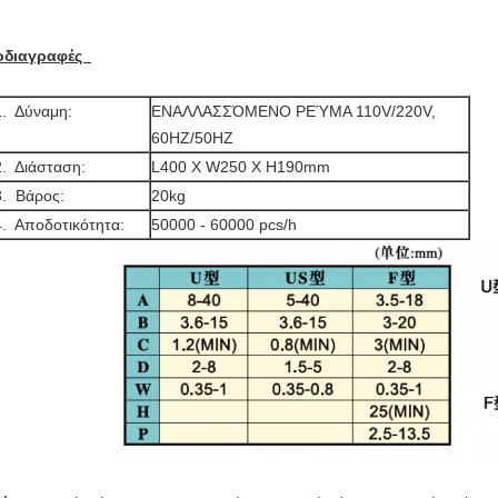
οδιαγραφές
1. Δύναμη:
ΕΝΑΛΛΑΣΣΌΜΕΝΟ ΡΕΎΜΑ 110V/220V,
60HZ/50HZ
2. Διάσταση:
L400 Χ W250 Χ H190mm
3. Βάρος:
20kg
4. Αποδοτικότητα:
50000 -
60000 pcs/h