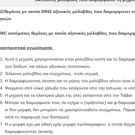
Z/δεμένος με ταινία 50HZ αξονικός μόλυβδος που διαμορφώνει τ
χανών
06C αυτόματος δεμένος με ταινία αξονικός μόλυβδος που διαμορ
ρακτηριστικά γνωρίσματα
Αυτή η μηχανή χρησιμοποιείται στην μόλυβδος-κοπή και τη διαμόρφ
των διόδων, και άλλων αξονικών συστατικών.
Τελειώνει μόλυβδος-και συγχρόνως, πολύ ισχυρή.
Η διαμορφώνοντας έκταση και το μήκος του μολύβδου αλτών είναι όλ
Φιαγμένοι από υλικά χάλυβα που εισάγονται από την Ιαπωνία, οι κόπτ
Η μηχανή και τα ηλεκτρικά μέρη της όλες εισάγονται από την Ταϊβάν
Μπορεί να διαμορφώσει τους σε σχήμα υ (οριζόντιος) και φ-διαμορ
οι δύο μορφές δεν μπορούν να χρησιμοποιηθούν συγχρόνως. Παρακ
κατά το παραγωγή των διαταγών)
Η u-μορφή έχει μια ειδική εμάς-μορφή προδιαγραφών, η οποία δείχνε
διαμορφώνοντας έκτασης.