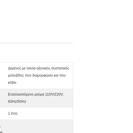
Δεμένος με ταινία αξονικός συστατικός
μόλυβδος που διαμορφώνει και που
κόβει
Εναλλασσόμενο ρεύμα 110V/220V,
60Hz/50Hz
1 έτος
,
νή