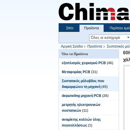
Σπίτι
Προϊόντα
Περίπου εμεί
Αρχική Σελίδα
Προϊόντα
Συστατικός μό
υλικών χάλυβα μηχανών
60
Όλα τα Προϊόντα
χά
εξοπλισμός χειρισμού PCB
(46)
Μεταφορέας PCB
(31)
Συστατικός μόλυβδος που
διαμορφώνει τη μηχανή
(45)
depaneling μηχανή PCB
(26)
μετρητής ηλεκτρονικών
συστατικών
(11)
αναμίκτης κολλών ύλης
συγκολλήσεως
(1)