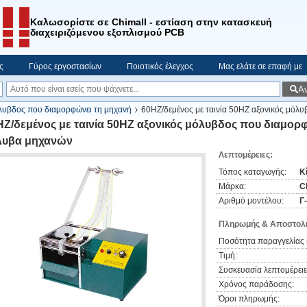
Καλωσορίστε σε Chimall - εστίαση στην κατασκευή
διαχειριζόμενου εξοπλισμού PCB
ς
Γύρος εργοστασίων
Ποιοτικός έλεγχος
Μας ελάτε σε επαφή με
Α
λυβδος που διαμορφώνει τη μηχανή
60HZ/δεμένος με ταινία 50HZ αξονικός μόλ
HZ/δεμένος με ταινία 50HZ αξονικός μόλυβδος που διαμορ
λυβα μηχανών
Λεπτομέρειες:
Τόπος καταγωγής:
Κ
Μάρκα:
C
Αριθμό μοντέλου:
Γ
Πληρωμής & Αποστολή
Ποσότητα παραγγελίας 
Τιμή:
Συσκευασία λεπτομέρειε
Χρόνος παράδοσης:
Όροι πληρωμής: