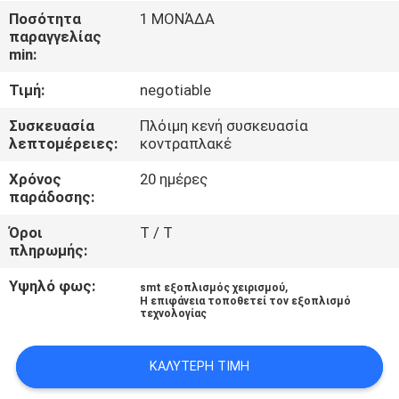
ΈΛΕΓΧΟΣ
Ποσότητα
1 ΜΟΝΆΔΑ
παραγγελίας
min:
ΜΑΣ
Τιμή:
negotiable
ΕΛΆΤΕ
ΣΕ
Συσκευασία
Πλόιμη κενή συσκευασία
λεπτομέρειες:
κοντραπλακέ
ΕΠΑΦΉ
Χρόνος
20 ημέρες
ΜΕ
παράδοσης:
Όροι
T / T
ΖΗΤΉΣΤΕ
πληρωμής:
ΈΝΑ
Υψηλό φως:
,
smt εξοπλισμός χειρισμού
ΑΠΌΣΠΑΣΜΑ
Η επιφάνεια τοποθετεί τον εξοπλισμό
τεχνολογίας
SITEMAP
ΚΑΛΎΤΕΡΗ ΤΙΜΉ