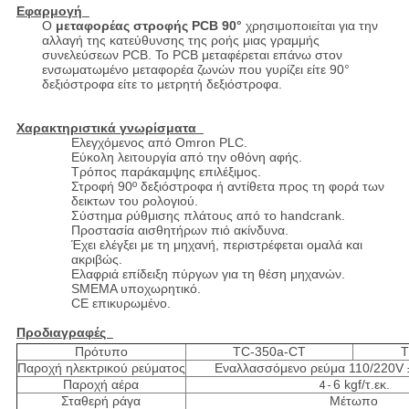
Εφαρμογή
Ο
μεταφορέας στροφής PCB 90°
χρησιμοποιείται για την
αλλαγή της κατεύθυνσης της ροής μιας γραμμής
συνελεύσεων PCB. Το PCB μεταφέρεται επάνω στον
ενσωματωμένο μεταφορέα ζωνών που γυρίζει είτε 90°
δεξιόστροφα είτε το μετρητή δεξιόστροφα.
Χαρακτηριστικά γνωρίσματα
Ελεγχόμενος από Omron PLC.
Εύκολη λειτουργία από την οθόνη αφής.
Τρόπος παράκαμψης επιλέξιμος.
Στροφή 90º δεξιόστροφα ή αντίθετα προς τη φορά των
δεικτων του ρολογιού.
Σύστημα ρύθμισης πλάτους από το handcrank.
Προστασία αισθητήρων πιό ακίνδυνα.
Έχει ελέγξει με τη μηχανή, περιστρέφεται ομαλά και
ακριβώς.
Ελαφριά επίδειξη πύργων για τη θέση μηχανών.
SMEMA υποχωρητικό.
CE επικυρωμένο.
Προδιαγραφές
Πρότυπο
TC-350a-CT
T
Παροχή ηλεκτρικού ρεύματος
Εναλλασσόμενο ρεύμα 110/220V 
Παροχή αέρα
6 kgf/τ.εκ.
4 -
Σταθερή ράγα
Μέτωπο