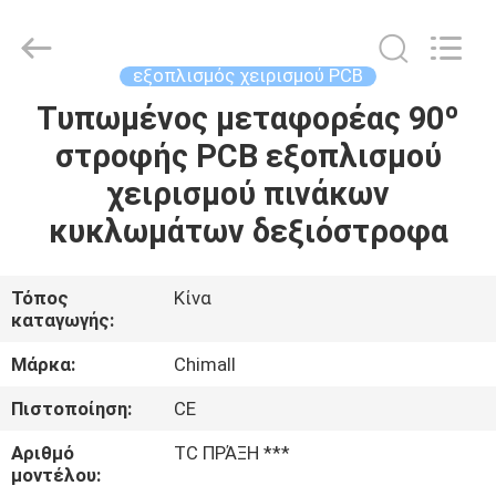
Chimall
Electronic
Technology
Co.,
Limited.
εξοπλισμός χειρισμού PCB
All
Rights
Reserved.
Τυπωμένος μεταφορέας 90º
ΣΠΊΤΙ
στροφής PCB εξοπλισμού
ΠΡΟΪΌΝΤΑ
χειρισμού πινάκων
κυκλωμάτων δεξιόστροφα
ΠΕΡΊΠΟΥ
ΕΜΕΊΣ
Τόπος
Κίνα
καταγωγής:
ΓΎΡΟΣ
Μάρκα:
Chimall
ΕΡΓΟΣΤΑΣΊΩΝ
Πιστοποίηση:
CE
Αριθμό
TC ΠΡΆΞΗ ***
ΠΟΙΟΤΙΚΌΣ
μοντέλου: