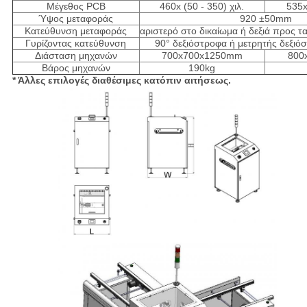
Μέγεθος PCB
460x (50 - 350) χιλ.
535x
Ύψος μεταφοράς
920 ±50mm
Κατεύθυνση μεταφοράς
αριστερό στο δικαίωμα ή δεξιά προς τα
Γυρίζοντας κατεύθυνση
90° δεξιόστροφα ή μετρητής δεξιό
Διάσταση μηχανών
700x700x1250mm
800
Βάρος μηχανών
190kg
* Άλλες επιλογές διαθέσιμες κατόπιν αιτήσεως.