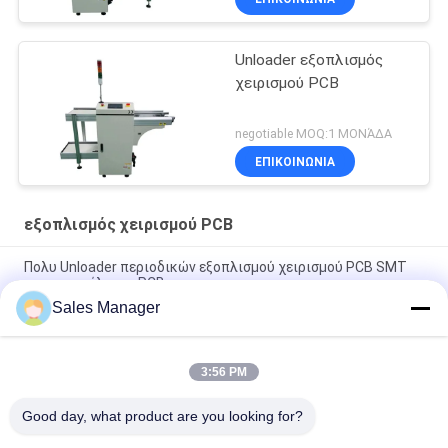
Unloader εξοπλισμός
χειρισμού PCB
negotiable MOQ:1 ΜΟΝΆΔΑ
ΕΠΙΚΟΙΝΩΝΊΑ
εξοπλισμός χειρισμού PCB
Πολυ Unloader περιοδικών εξοπλισμού χειρισμού PCB SMT
για τη συνέλευση PCB
Sales Manager
Πολυ Unloader SMT περιοδικών PCB εξοπλισμός που
ελέγχεται από Omron PLC
3:56 PM
Υψηλός φορτωτής 460C PCB εξοπλισμού χειρισμού PCB
ακρίβειας διευθετήσιμος SMT
Good day, what product are you looking for?