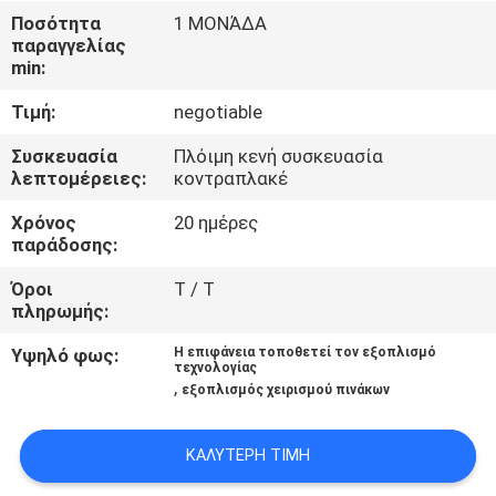
ΈΛΕΓΧΟΣ
Ποσότητα
1 ΜΟΝΆΔΑ
παραγγελίας
min:
ΜΑΣ
Τιμή:
negotiable
ΕΛΆΤΕ
ΣΕ
Συσκευασία
Πλόιμη κενή συσκευασία
λεπτομέρειες:
κοντραπλακέ
ΕΠΑΦΉ
Χρόνος
20 ημέρες
ΜΕ
παράδοσης:
Όροι
T / T
ΖΗΤΉΣΤΕ
πληρωμής:
ΈΝΑ
Υψηλό φως:
Η επιφάνεια τοποθετεί τον εξοπλισμό
τεχνολογίας
ΑΠΌΣΠΑΣΜΑ
,
εξοπλισμός χειρισμού πινάκων
SITEMAP
ΚΑΛΎΤΕΡΗ ΤΙΜΉ