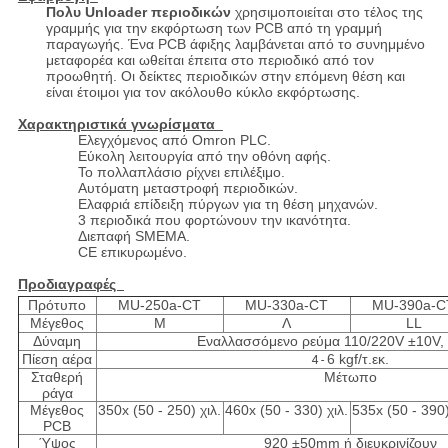
Πολυ Unloader περιοδικών
χρησιμοποιείται στο τέλος της
γραμμής για την εκφόρτωση των PCB από τη γραμμή
παραγωγής. Ένα PCB άφιξης λαμβάνεται από το συνημμένο
μεταφορέα και ωθείται έπειτα στο περιοδικό από τον
προωθητή. Οι δείκτες περιοδικών στην επόμενη θέση και
είναι έτοιμοι για τον ακόλουθο κύκλο εκφόρτωσης.
Χαρακτηριστικά γνωρίσματα
Ελεγχόμενος από Omron PLC.
Εύκολη λειτουργία από την οθόνη αφής.
Το πολλαπλάσιο ρίχνει επιλέξιμο.
Αυτόματη μεταστροφή περιοδικών.
Ελαφριά επίδειξη πύργων για τη θέση μηχανών.
3 περιοδικά που φορτώνουν την ικανότητα.
Διεπαφή SMEMA.
CE επικυρωμένο.
Προδιαγραφές
Πρότυπο
MU-250a-CT
MU-330a-CT
MU-390a-C
Μέγεθος
Μ
Λ
LL
Δύναμη
Εναλλασσόμενο ρεύμα 110/220V ±10V,
Πίεση αέρα
6 kgf/τ.εκ.
4 -
Σταθερή
Μέτωπο
ράγα
Μέγεθος
350x (50 - 250) χιλ.
460x (50 - 330) χιλ.
535x (50 - 390)
PCB
Ύψος
920 ±50mm ή διευκρινίζουν