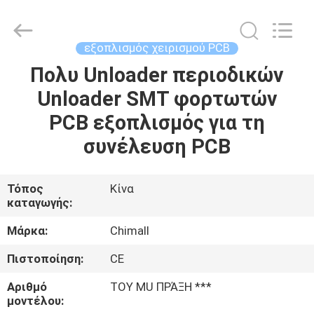
Chimall
Electronic
Technology
Co.,
Limited.
εξοπλισμός χειρισμού PCB
All
Rights
Reserved.
Πολυ Unloader περιοδικών
ΣΠΊΤΙ
Unloader SMT φορτωτών
ΠΡΟΪΌΝΤΑ
PCB εξοπλισμός για τη
συνέλευση PCB
ΠΕΡΊΠΟΥ
ΕΜΕΊΣ
Τόπος
Κίνα
καταγωγής:
ΓΎΡΟΣ
Μάρκα:
Chimall
ΕΡΓΟΣΤΑΣΊΩΝ
Πιστοποίηση:
CE
Αριθμό
ΤΟΥ MU ΠΡΆΞΗ ***
ΠΟΙΟΤΙΚΌΣ
μοντέλου: