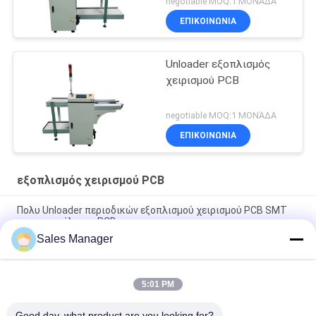
negotiable MOQ:1 ΜΟΝΆΔΑ
ΕΠΙΚΟΙΝΩΝΊΑ
Unloader εξοπλισμός
χειρισμού PCB
negotiable MOQ:1 ΜΟΝΆΔΑ
ΕΠΙΚΟΙΝΩΝΊΑ
εξοπλισμός χειρισμού PCB
Πολυ Unloader περιοδικών εξοπλισμού χειρισμού PCB SMT
για τη συνέλευση PCB
Sales Manager
Πολυ Unloader SMT περιοδικών PCB εξοπλισμός που
ελέγχεται από Omron PLC
5:01 PM
Υψηλός φορτωτής 460C PCB εξοπλισμού χειρισμού PCB
ακρίβειας διευθετήσιμος SMT
Good day, what product are you looking for?