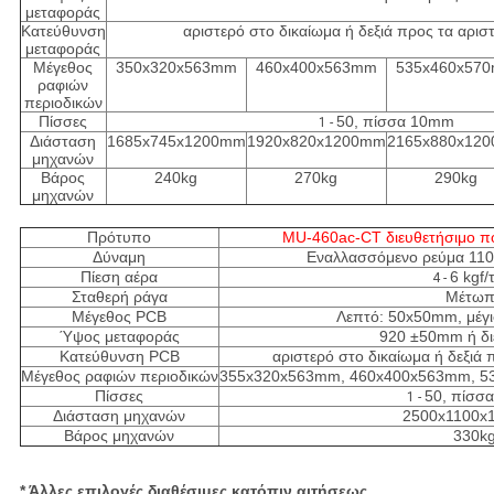
μεταφοράς
Κατεύθυνση
αριστερό στο δικαίωμα ή δεξιά προς τα αρισ
μεταφοράς
Μέγεθος
350x320x563mm
460x400x563mm
535x460x57
ραφιών
περιοδικών
Πίσσες
50, πίσσα 10mm
1 -
Διάσταση
1685x745x1200mm
1920x820x1200mm
2165x880x12
μηχανών
Βάρος
240kg
270kg
290kg
μηχανών
Πρότυπο
MU-460ac-CT διευθετήσιμο π
Δύναμη
Εναλλασσόμενο ρεύμα 110
Πίεση αέρα
6 kgf/τ
4 -
Σταθερή ράγα
Μέτω
Μέγεθος PCB
Λεπτό: 50x50mm, μέγ
Ύψος μεταφοράς
920 ±50mm ή δι
Κατεύθυνση PCB
αριστερό στο δικαίωμα ή δεξιά 
Μέγεθος ραφιών περιοδικών
355x320x563mm, 460x400x563mm, 5
Πίσσες
50, πίσσ
1 -
Διάσταση μηχανών
2500x1100x
Βάρος μηχανών
330k
* Άλλες επιλογές διαθέσιμες κατόπιν αιτήσεως.